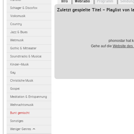
Info
Webradio
Programm
Sendun
Schlager & Discofox
Zuletzt gespielte Titel - Playlist von l
Volksmusik
Country
Jazz & Blues
Weltmusik
phonostar hat k
Gehe auf die
Website des
Gothic & Mittelalter
Soundtracks & Musical
Kinder-Musik
Gay
Christliche Musik
Gospel
Meditation & Entspannung
Weihnachtsmusik
Bunt gemischt
Sonstiges
Weniger Genres