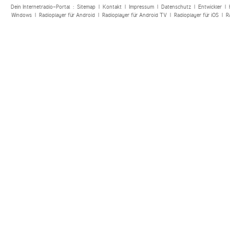
Dein Internetradio-Portal :
Sitemap
|
Kontakt
|
Impressum
|
Datenschutz
|
Entwickler
|
Windows
|
Radioplayer für Android
|
Radioplayer für Android TV
|
Radioplayer für iOS
|
R