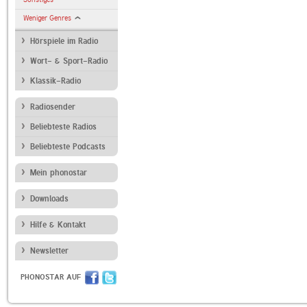
Weniger Genres
Hörspiele im Radio
Wort- & Sport-Radio
Klassik-Radio
Radiosender
Beliebteste Radios
Beliebteste Podcasts
Mein phonostar
Downloads
Hilfe & Kontakt
Newsletter
PHONOSTAR AUF