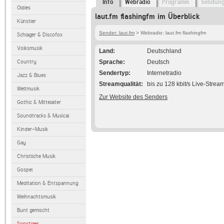
Info
Webradio
Programm
Sendun
Oldies
laut.fm flashingfm im Überblick
Künstler
Sender: laut.fm
> Webradio: laut.fm flashingfm
Schlager & Discofox
Volksmusik
Land
Deutschland
Country
Sprache
Deutsch
Sendertyp
Internetradio
Jazz & Blues
Streamqualität
bis zu 128 kbit/s Live-Strea
Weltmusik
Zur Website des Senders
Gothic & Mittelalter
Soundtracks & Musical
Kinder-Musik
Gay
Christliche Musik
Gospel
Meditation & Entspannung
Weihnachtsmusik
Bunt gemischt
Sonstiges