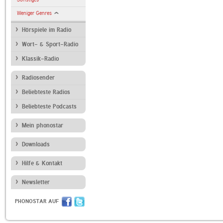
Weniger Genres
Hörspiele im Radio
Wort- & Sport-Radio
Klassik-Radio
Radiosender
Beliebteste Radios
Beliebteste Podcasts
Mein phonostar
Downloads
Hilfe & Kontakt
Newsletter
PHONOSTAR AUF