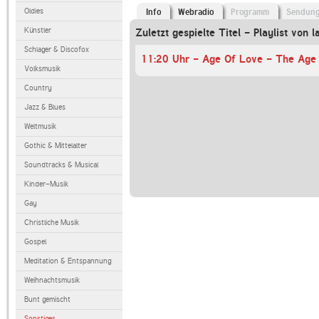
Oldies
Info
Webradio
Programm
Sendun
Künstler
Zuletzt gespielte Titel - Playlist von l
Schlager & Discofox
Volksmusik
Country
Jazz & Blues
Weltmusik
Gothic & Mittelalter
Soundtracks & Musical
Kinder-Musik
Gay
Christliche Musik
Gospel
Meditation & Entspannung
Weihnachtsmusik
Bunt gemischt
Sonstiges