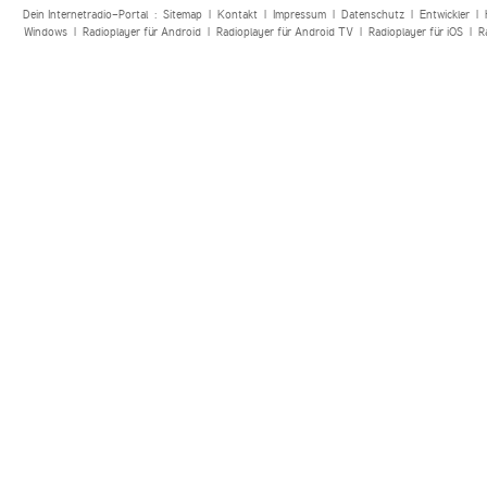
Dein Internetradio-Portal :
Sitemap
|
Kontakt
|
Impressum
|
Datenschutz
|
Entwickler
|
Windows
|
Radioplayer für Android
|
Radioplayer für Android TV
|
Radioplayer für iOS
|
R