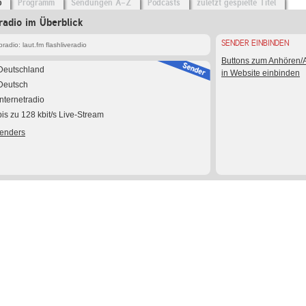
o
Programm
Sendungen A-Z
Podcasts
zuletzt gespielte Titel
eradio im Überblick
SENDER EINBINDEN
adio: laut.fm flashliveradio
Buttons zum Anhören
Deutschland
in Website einbinden
Deutsch
Internetradio
bis zu 128 kbit/s Live-Stream
Senders