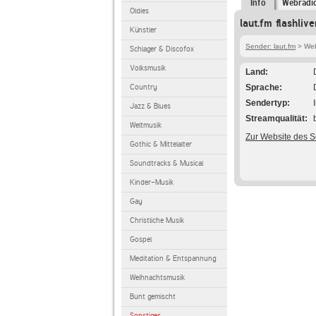
Info
Webradi
Oldies
laut.fm flashliv
Künstler
Sender: laut.fm
> Webr
Schlager & Discofox
Volksmusik
Land
Country
Sprache
Sendertyp
Jazz & Blues
Streamqualität
Weltmusik
Zur Website des 
Gothic & Mittelalter
Soundtracks & Musical
Kinder-Musik
Gay
Christliche Musik
Gospel
Meditation & Entspannung
Weihnachtsmusik
Bunt gemischt
Sonstiges