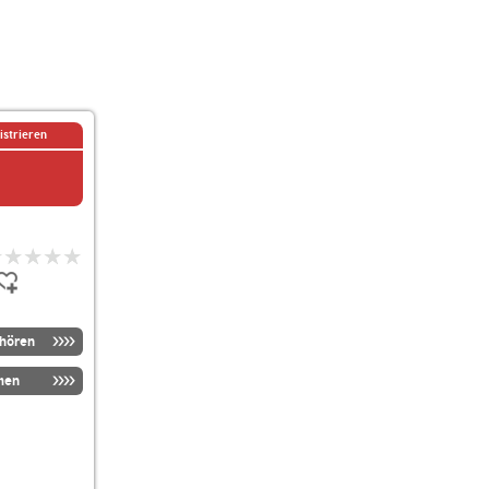
istrieren
nhören
men