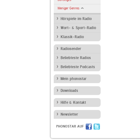
Weniger Genres
Hörspiele im Radio
Wort- & Sport-Radio
Klassik-Radio
Radiosender
Beliebteste Radios
Beliebteste Podcasts
Mein phonostar
Downloads
Hilfe & Kontakt
Newsletter
PHONOSTAR AUF