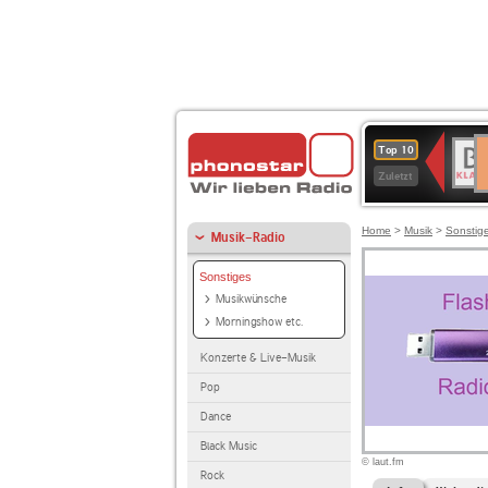
D
BR-
Top 10
Ku
KLAS
Zuletzt
Home
>
Musik
>
Sonstig
Musik-Radio
Sonstiges
Musikwünsche
Morningshow etc.
Konzerte & Live-Musik
Pop
Dance
Black Music
© laut.fm
Rock