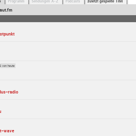
o
Programm
Sendungen A-Z
Podcasts
zuletzt gespielte Titel
aut.fm
rotpunkt
0
& von heute
dus-radio
u
ot-wave