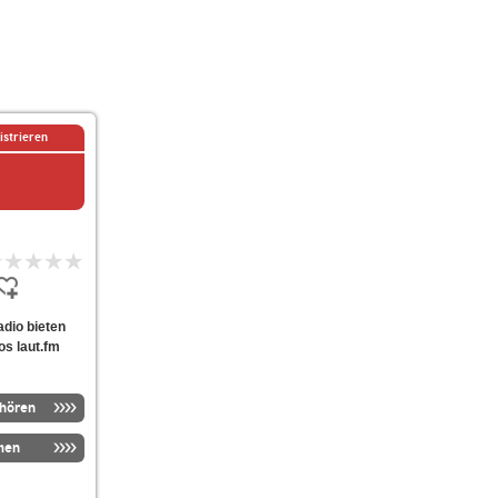
istrieren
radio bieten
os laut.fm
nhören
men