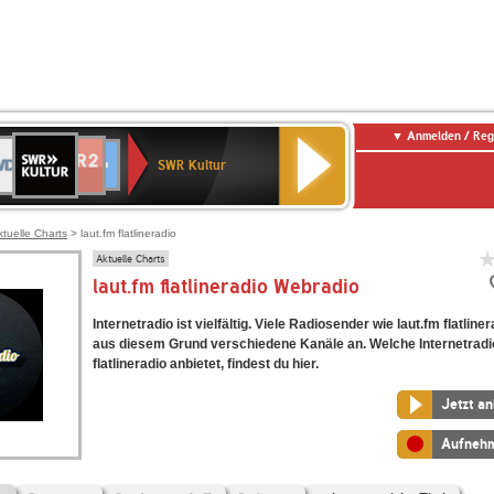
Anmelden / Reg
SWR
DR
NDR
ENNE
80er
SWR3
WDR
BR-
Deutschlandfunk
Deutschlandfunk
Kultur
SWR Kultur
2
ERN
90er
4
KLASSIK
Kultur
OLDIE
ANTENNE
ktuelle Charts
> laut.fm flatlineradio
Aktuelle Charts
laut.fm flatlineradio Webradio
Internetradio ist vielfältig. Viele Radiosender wie laut.fm flatline
aus diesem Grund verschiedene Kanäle an. Welche Internetradi
flatlineradio anbietet, findest du hier.
Jetzt a
Aufneh