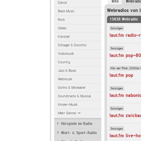
Info
Webradi
Dance
Webradios von l
Black Music
15838 Webradio
Rock
Sonstiges
Oldies
laut.fm radio-
Künstler
Schlager & Discofox
Sonstiges
Volksmusik
laut.fm pop-8
Country
Hits der 90er, 2000er 
Jazz & Blues
laut.fm pop
Weltmusik
Gothic & Mittelalter
Sonstiges
laut.fm naboni
Soundtracks & Musical
Kinder-Musik
Sonstiges
Mehr Genres
laut.fm zwicka
Hörspiele im Radio
Sonstiges
Wort- & Sport-Radio
laut.fm live-h