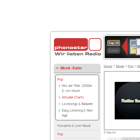
W
ANT
Top 10
2
BAY
Zuletzt
Home
>
Musik
>
Pop
>
A
Musik-Radio
Pop
Hits der 90er, 2000er
& von heute
Aktuelle Charts
Lovesongs & Balladen
Easy Listening & New
Age
Konzerte & Live-Musik
© laut.fm
Pop