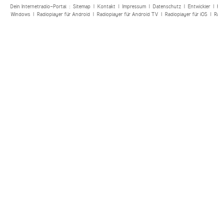
Dein Internetradio-Portal :
Sitemap
|
Kontakt
|
Impressum
|
Datenschutz
|
Entwickler
|
Windows
|
Radioplayer für Android
|
Radioplayer für Android TV
|
Radioplayer für iOS
|
R