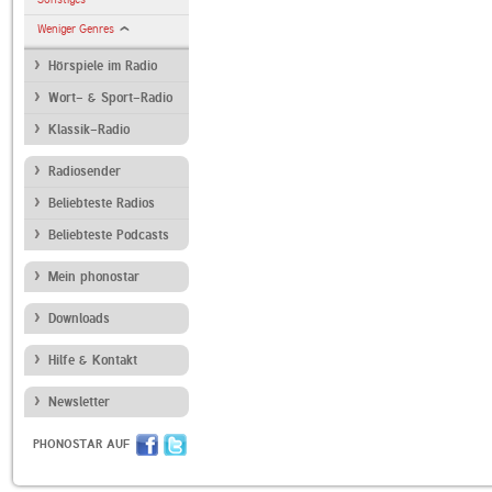
Weniger Genres
Hörspiele im Radio
Wort- & Sport-Radio
Klassik-Radio
Radiosender
Beliebteste Radios
Beliebteste Podcasts
Mein phonostar
Downloads
Hilfe & Kontakt
Newsletter
PHONOSTAR AUF