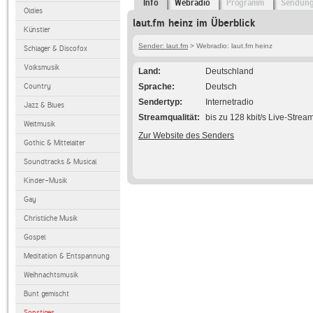
Info
Webradio
Programm
Sendun
Oldies
laut.fm heinz im Überblick
Künstler
Sender: laut.fm
> Webradio: laut.fm heinz
Schlager & Discofox
Volksmusik
Land
Deutschland
Country
Sprache
Deutsch
Sendertyp
Internetradio
Jazz & Blues
Streamqualität
bis zu 128 kbit/s Live-Strea
Weltmusik
Zur Website des Senders
Gothic & Mittelalter
Soundtracks & Musical
Kinder-Musik
Gay
Christliche Musik
Gospel
Meditation & Entspannung
Weihnachtsmusik
Bunt gemischt
Sonstiges