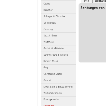
Info
Webradi
Oldies
Sendungen von l
Künstler
Schlager & Discofox
Volksmusik
Country
Jazz & Blues
Weltmusik
Gothic & Mittelalter
Soundtracks & Musical
Kinder-Musik
Gay
Christliche Musik
Gospel
Meditation & Entspannung
Weihnachtsmusik
Bunt gemischt
Sonstiges