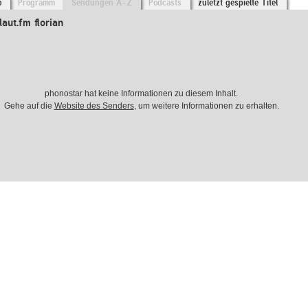
o
Programm
Sendungen A-Z
Podcasts
zuletzt gespielte Titel
aut.fm florian
phonostar hat keine Informationen zu diesem Inhalt.
Gehe auf die
Website des Senders
, um weitere Informationen zu erhalten.