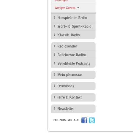
Weniger Genres
Hörspiele im Radio
Wort- & Sport-Radio
Klassik-Radio
Radiosender
Beliebteste Radios
Beliebteste Podcasts
Mein phonostar
Downloads
Hilfe & Kontakt
Newsletter
PHONOSTAR AUF