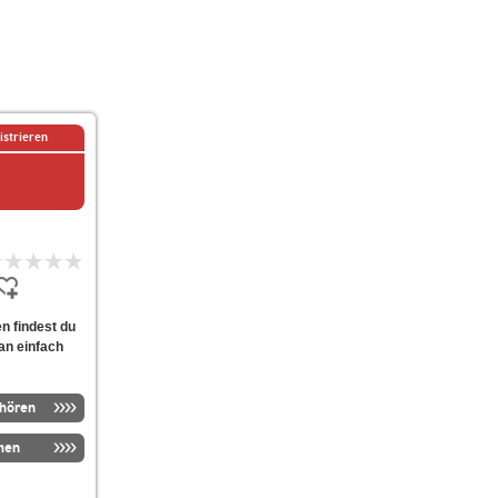
istrieren
en findest du
ian einfach
nhören
men