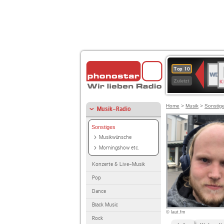
B
WDR
Top 10
K
4
Zuletzt
Home
>
Musik
>
Sonstig
Musik-Radio
Sonstiges
Musikwünsche
Morningshow etc.
Konzerte & Live-Musik
Pop
Dance
Black Music
© laut.fm
Rock