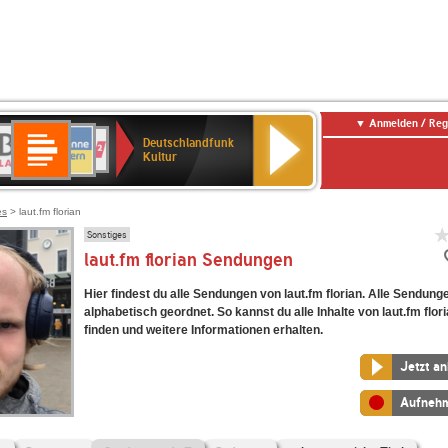
Anmelden / Reg
Deutschlandfunk
R-
ANTENNE
Deutschlandfunk
80er
SWR3
NDR
WDR
SWR
Deutschlandfunk
Kultur
LASSIK
BAYERN
90er
2
2
Kultur
Kultur
OLDIE
ANTENNE
es
> laut.fm florian
Sonstiges
laut.fm florian Sendungen
Hier findest du alle Sendungen von laut.fm florian. Alle Sendung
alphabetisch geordnet. So kannst du alle Inhalte von laut.fm flor
finden und weitere Informationen erhalten.
Jetzt a
Aufneh