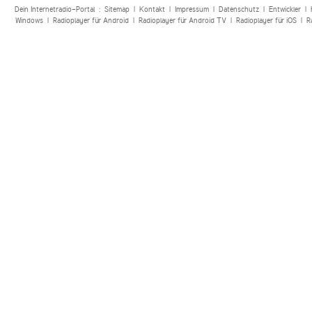
Dein Internetradio-Portal :
Sitemap
|
Kontakt
|
Impressum
|
Datenschutz
|
Entwickler
|
Windows
|
Radioplayer für Android
|
Radioplayer für Android TV
|
Radioplayer für iOS
|
R