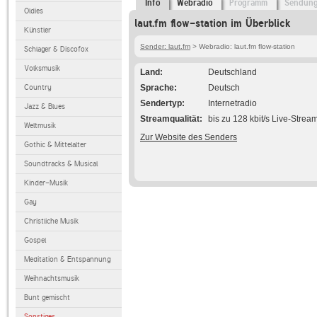
Info
Webradio
Programm
Sendun
Oldies
laut.fm flow-station im Überblick
Künstler
Sender: laut.fm
> Webradio: laut.fm flow-station
Schlager & Discofox
Volksmusik
Land
Deutschland
Country
Sprache
Deutsch
Sendertyp
Internetradio
Jazz & Blues
Streamqualität
bis zu 128 kbit/s Live-Strea
Weltmusik
Zur Website des Senders
Gothic & Mittelalter
Soundtracks & Musical
Kinder-Musik
Gay
Christliche Musik
Gospel
Meditation & Entspannung
Weihnachtsmusik
Bunt gemischt
Sonstiges