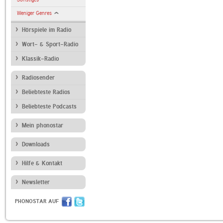
Weniger Genres
Hörspiele im Radio
Wort- & Sport-Radio
Klassik-Radio
Radiosender
Beliebteste Radios
Beliebteste Podcasts
Mein phonostar
Downloads
Hilfe & Kontakt
Newsletter
PHONOSTAR AUF