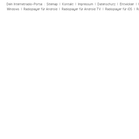
Dein Internetradio-Portal :
Sitemap
|
Kontakt
|
Impressum
|
Datenschutz
|
Entwickler
|
Windows
|
Radioplayer für Android
|
Radioplayer für Android TV
|
Radioplayer für iOS
|
R