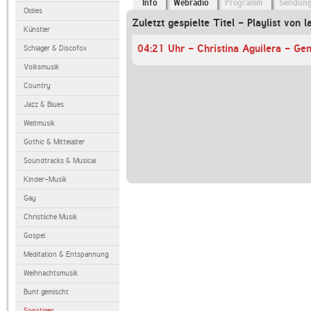
Info
Webradio
Programm
Sendun
Oldies
Zuletzt gespielte Titel - Playlist von l
Künstler
04:21 Uhr - Christina Aguilera - Gen
Schlager & Discofox
Volksmusik
Country
Jazz & Blues
Weltmusik
Gothic & Mittelalter
Soundtracks & Musical
Kinder-Musik
Gay
Christliche Musik
Gospel
Meditation & Entspannung
Weihnachtsmusik
Bunt gemischt
Sonstiges