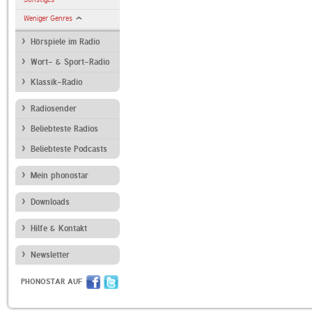
Weniger Genres
Hörspiele im Radio
Wort- & Sport-Radio
Klassik-Radio
Radiosender
Beliebteste Radios
Beliebteste Podcasts
Mein phonostar
Downloads
Hilfe & Kontakt
Newsletter
PHONOSTAR AUF