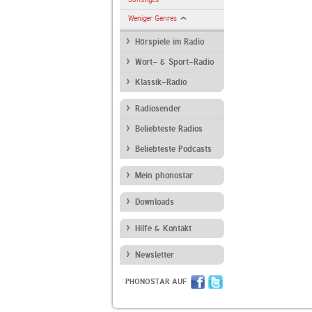
Weniger Genres
Hörspiele im Radio
Wort- & Sport-Radio
Klassik-Radio
Radiosender
Beliebteste Radios
Beliebteste Podcasts
Mein phonostar
Downloads
Hilfe & Kontakt
Newsletter
PHONOSTAR AUF