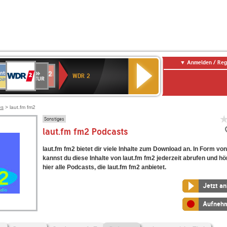
Anmelden / Reg
WDR
NTENNE
SWR
chlandfunk
Deutschlandfunk
80er
SWR3
WDR
BR-
NDR
2
WDR 2
AYERN
Kultur
r
90er
4
KLASSIK
2
OLDIE
ANTENNE
es
> laut.fm fm2
Sonstiges
laut.fm fm2 Podcasts
laut.fm fm2 bietet dir viele Inhalte zum Download an. In Form v
kannst du diese Inhalte von laut.fm fm2 jederzeit abrufen und hö
hier alle Podcasts, die laut.fm fm2 anbietet.
Jetzt a
Aufneh