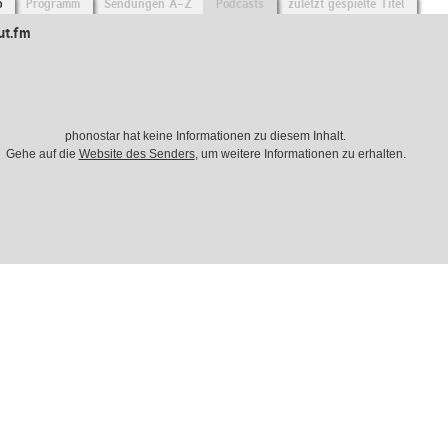
o
Programm
Sendungen A-Z
Podcasts
zuletzt gespielte Titel
ut.fm
phonostar hat keine Informationen zu diesem Inhalt.
Gehe auf die
Website des Senders
, um weitere Informationen zu erhalten.