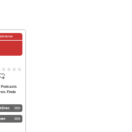
istrieren
on Podcasts
ren. Finde
nhören
men