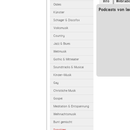
Info
Webradi
Oldies
Podcasts von la
Künstler
Schlager & Discofox
Volksmusik
Country
Jazz & Blues
Weltmusik
Gothic & Mittelalter
Soundtracks & Musical
Kinder-Musik
Gay
Christliche Musik
Gospel
Meditation & Entspannung
Weihnachtsmusik
Bunt gemischt
Sonstiges