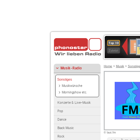
A
Deuts
Top 10
B
Kultu
Zuletzt
Home
>
Musik
>
Sonstig
Musik-Radio
Sonstiges
Musikwünsche
Morningshow etc.
Konzerte & Live-Musik
Pop
Dance
Black Music
© laut.fm
Rock