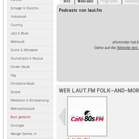
Info
Webradio
Programm
Sendun
Schlager & Discofox
Podcasts von laut.fm
Volksmusik
Country
Jazz & Blues
Weltmusik
phonostar hat k
Gehe auf die
Website des
Gothic & Mittelalter
Soundtracks & Musical
Kinder-Musik
Gay
Christliche Musik
WER LAUT.FM FOLK-AND-MOR
Gospel
Meditation & Entspannung
Weihnachtsmusik
Bunt gemischt
Sonstiges
Weniger Genres