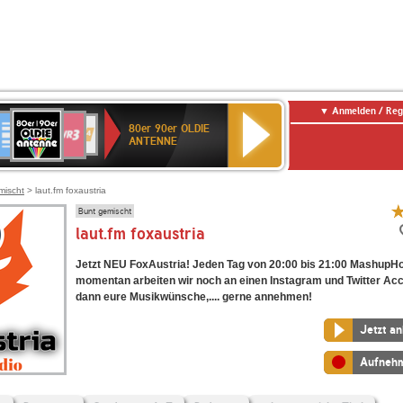
Anmelden / Reg
80er
eutschlandfunk
SWR3
WDR
SWR
80er 90er OLDIE
90er
4
Kultur
ANTENNE
OLDIE
ANTENNE
mischt
> laut.fm foxaustria
Bunt gemischt
laut.fm foxaustria
Jetzt NEU FoxAustria! Jeden Tag von 20:00 bis 21:00 MashupH
momentan arbeiten wir noch an einen Instagram und Twitter Acc
dann eure Musikwünsche,.... gerne annehmen!
Jetzt a
Aufneh