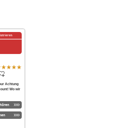
istrieren
our Achtung
ount! Wo wir
nhören
men