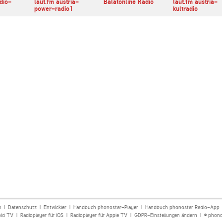
adio-
laut.fm austria-
Balatonline Radio
laut.fm austria-
power-radio1
kultradio
m
|
Datenschutz
|
Entwickler
|
Handbuch phonostar-Player
|
Handbuch phonostar Radio-App
oid TV
|
Radioplayer für iOS
|
Radioplayer für Apple TV
|
GDPR-Einstellungen ändern
| © phono