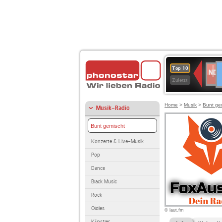
D
NDR
Top 10
2
Zuletzt
Home
>
Musik
>
Bunt ge
Musik-Radio
Bunt gemischt
Konzerte & Live-Musik
Pop
Dance
Black Music
Rock
Oldies
© laut.fm
Künstler