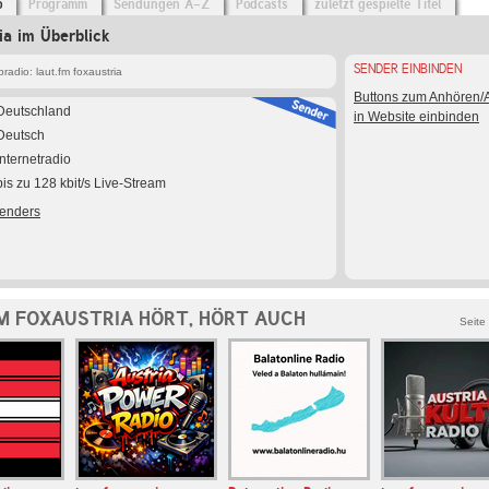
o
Programm
Sendungen A-Z
Podcasts
zuletzt gespielte Titel
ia im Überblick
SENDER EINBINDEN
adio: laut.fm foxaustria
Buttons zum Anhören
Deutschland
in Website einbinden
Deutsch
Internetradio
bis zu 128 kbit/s Live-Stream
Senders
M FOXAUSTRIA HÖRT, HÖRT AUCH
Seite