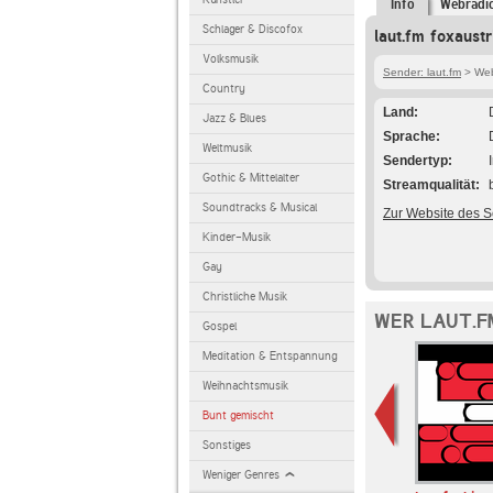
Info
Webradi
Schlager & Discofox
laut.fm foxaustr
Volksmusik
Sender: laut.fm
> Webr
Country
Land
Jazz & Blues
Sprache
Weltmusik
Sendertyp
Gothic & Mittelalter
Streamqualität
Soundtracks & Musical
Zur Website des 
Kinder-Musik
Gay
Christliche Musik
WER LAUT.F
Gospel
Meditation & Entspannung
Weihnachtsmusik
Bunt gemischt
Sonstiges
Weniger Genres