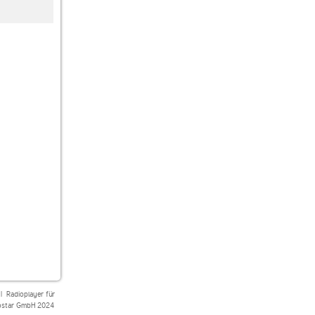
TC13Radio
inforadio
Miami Vice Radio
|
Radioplayer für
star GmbH 2024