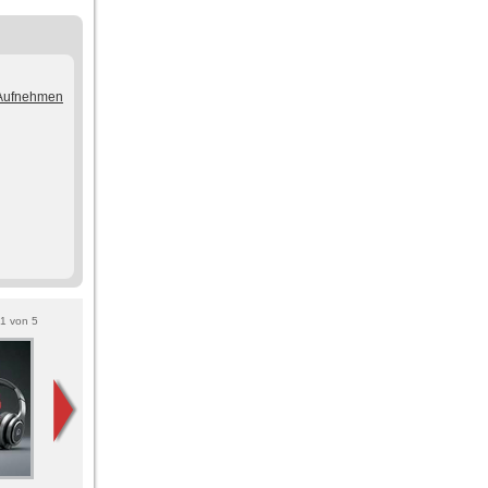
/Aufnehmen
1
von
5