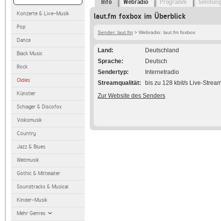
Info
Webradio
Programm
Sendun
Konzerte & Live-Musik
laut.fm foxbox im Überblick
Pop
Sender: laut.fm
> Webradio: laut.fm foxbox
Dance
Land
Deutschland
Black Music
Sprache
Deutsch
Rock
Sendertyp
Internetradio
Oldies
Streamqualität
bis zu 128 kbit/s Live-Strea
Künstler
Zur Website des Senders
Schlager & Discofox
Volksmusik
Country
Jazz & Blues
Weltmusik
Gothic & Mittelalter
Soundtracks & Musical
Kinder-Musik
Mehr Genres