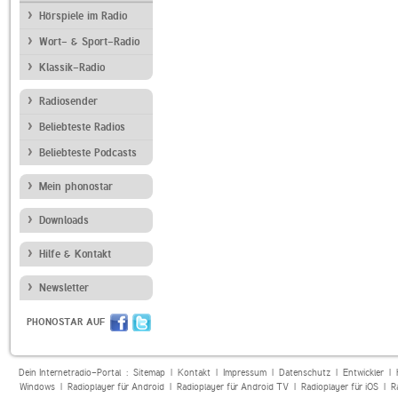
Hörspiele im Radio
Wort- & Sport-Radio
Klassik-Radio
Radiosender
Beliebteste Radios
Beliebteste Podcasts
Mein phonostar
Downloads
Hilfe & Kontakt
Newsletter
PHONOSTAR AUF
Dein Internetradio-Portal :
Sitemap
|
Kontakt
|
Impressum
|
Datenschutz
|
Entwickler
|
Windows
|
Radioplayer für Android
|
Radioplayer für Android TV
|
Radioplayer für iOS
|
R