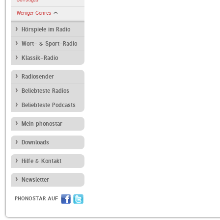
Weniger Genres
Hörspiele im Radio
Wort- & Sport-Radio
Klassik-Radio
Radiosender
Beliebteste Radios
Beliebteste Podcasts
Mein phonostar
Downloads
Hilfe & Kontakt
Newsletter
PHONOSTAR AUF