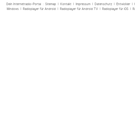
Dein Internetradio-Portal :
Sitemap
|
Kontakt
|
Impressum
|
Datenschutz
|
Entwickler
|
Windows
|
Radioplayer für Android
|
Radioplayer für Android TV
|
Radioplayer für iOS
|
R