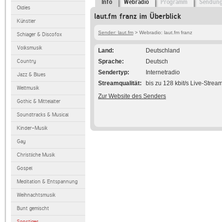
Info
Webradio
Programm
Sendun
Oldies
laut.fm franz im Überblick
Künstler
Sender: laut.fm
> Webradio: laut.fm franz
Schlager & Discofox
Volksmusik
Land
Deutschland
Country
Sprache
Deutsch
Sendertyp
Internetradio
Jazz & Blues
Streamqualität
bis zu 128 kbit/s Live-Strea
Weltmusik
Zur Website des Senders
Gothic & Mittelalter
Soundtracks & Musical
Kinder-Musik
Gay
Christliche Musik
Gospel
Meditation & Entspannung
Weihnachtsmusik
Bunt gemischt
Sonstiges