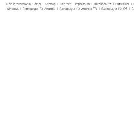
Dein Internetradio-Portal :
Sitemap
|
Kontakt
|
Impressum
|
Datenschutz
|
Entwickler
|
Windows
|
Radioplayer für Android
|
Radioplayer für Android TV
|
Radioplayer für iOS
|
R