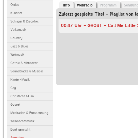
Oldies
Info
Webradio
Programm
Sendun
Künstler
Zuletzt gespielte Titel - Playlist von l
Schlager & Discofox
00:47 Uhr - GHOST - Call Me Little 
Volksmusik
Country
Jazz & Blues
Weltmusik
Gothic & Mittelalter
Soundtracks & Musical
Kinder-Musik
Gay
Christliche Musik
Gospel
Meditation & Entspannung
Weihnachtsmusik
Bunt gemischt
Sonstiges