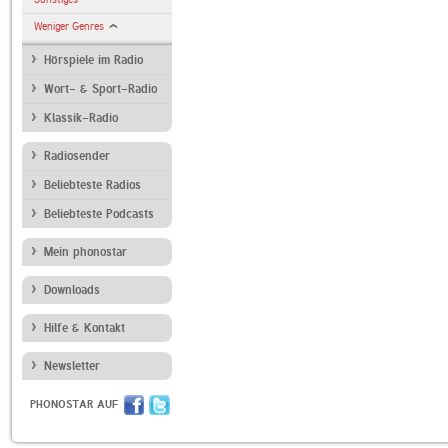
Weniger Genres
Hörspiele im Radio
Wort- & Sport-Radio
Klassik-Radio
Radiosender
Beliebteste Radios
Beliebteste Podcasts
Mein phonostar
Downloads
Hilfe & Kontakt
Newsletter
PHONOSTAR AUF