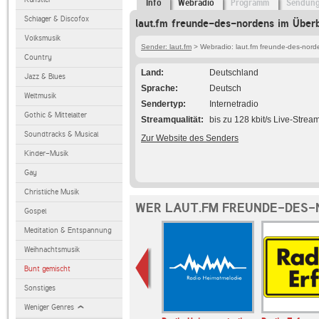
Info
Webradio
Programm
Sendun
Schlager & Discofox
laut.fm freunde-des-nordens im Überb
Volksmusik
Sender: laut.fm
> Webradio: laut.fm freunde-des-nord
Country
Land
Deutschland
Jazz & Blues
Sprache
Deutsch
Weltmusik
Sendertyp
Internetradio
Gothic & Mittelalter
Streamqualität
bis zu 128 kbit/s Live-Strea
Soundtracks & Musical
Zur Website des Senders
Kinder-Musik
Gay
Christliche Musik
WER LAUT.FM FREUNDE-DES-
Gospel
Meditation & Entspannung
Weihnachtsmusik
Bunt gemischt
Sonstiges
Weniger Genres