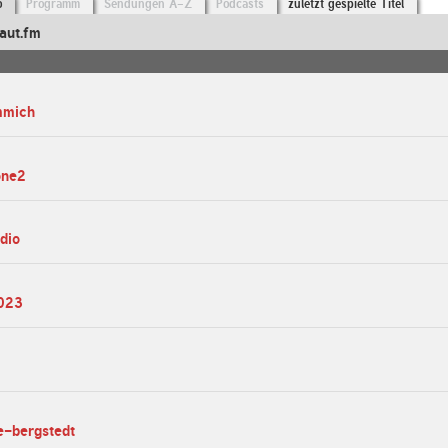
o
Programm
Sendungen A-Z
Podcasts
zuletzt gespielte Titel
aut.fm
mmich
one2
dio
2023
e-bergstedt