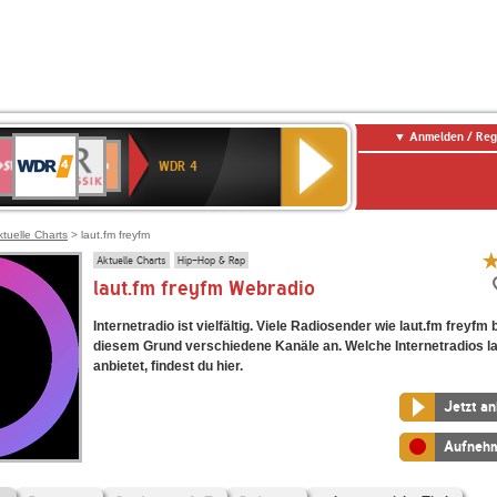
Anmelden / Reg
WDR
WR3
BR-
Deutschlandfunk
NDR
Deutschlandfunk
SWR
4
WDR 4
KLASSIK
2
Kultur
Kultur
E
ENNE
ktuelle Charts
> laut.fm freyfm
Aktuelle Charts
Hip-Hop & Rap
laut.fm freyfm Webradio
Internetradio ist vielfältig. Viele Radiosender wie laut.fm freyfm 
diesem Grund verschiedene Kanäle an. Welche Internetradios la
anbietet, findest du hier.
Jetzt a
Aufneh