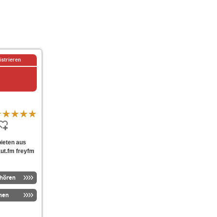
istrieren
bieten aus
ut.fm freyfm
nhören
men