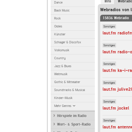
Info
Webradi
Dance
Webradios von l
Black Music
15836 Webradio
Rock
Sonstiges
Oldies
laut.fm radiof
Künstler
Schlager & Discofox
Sonstiges
Volksmusik
laut.fm radio-
Country
Sonstiges
Jazz & Blues
laut.fm ka-i-ra
Weltmusik
Gothic & Mittelalter
Sonstiges
laut.fm julive
Soundtracks & Musical
Kinder-Musik
Sonstiges
Mehr Genres
laut.fm jockel
Hörspiele im Radio
Sonstiges
Wort- & Sport-Radio
laut.fm antenn