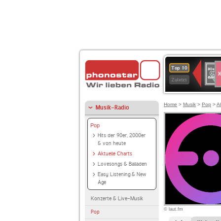
S
80er
Top 10
90er
Zuletzt
OLDI
ANT
Home
>
Musik
>
Pop
>
A
Musik-Radio
Pop
Hits der 90er, 2000er
& von heute
Aktuelle Charts
Lovesongs & Balladen
Easy Listening & New
Age
Konzerte & Live-Musik
© laut.fm
Pop