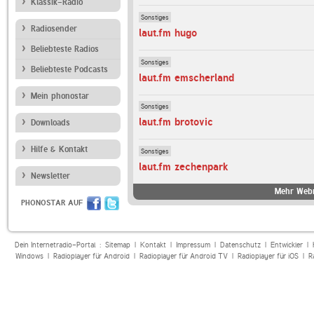
Klassik-Radio
Sonstiges
Radiosender
laut.fm hugo
Beliebteste Radios
Sonstiges
Beliebteste Podcasts
laut.fm emscherland
Mein phonostar
Sonstiges
laut.fm brotovic
Downloads
Hilfe & Kontakt
Sonstiges
laut.fm zechenpark
Newsletter
Mehr Webr
PHONOSTAR AUF
Dein Internetradio-Portal :
Sitemap
|
Kontakt
|
Impressum
|
Datenschutz
|
Entwickler
|
Windows
|
Radioplayer für Android
|
Radioplayer für Android TV
|
Radioplayer für iOS
|
R