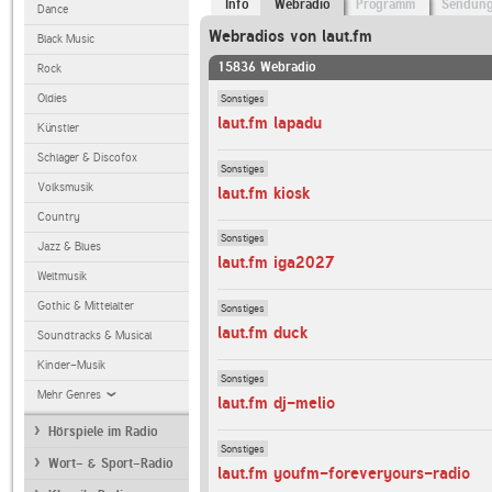
Info
Webradio
Programm
Sendun
Dance
Webradios von laut.fm
Black Music
15836 Webradio
Rock
Sonstiges
Oldies
laut.fm lapadu
Künstler
Schlager & Discofox
Sonstiges
Volksmusik
laut.fm kiosk
Country
Sonstiges
Jazz & Blues
laut.fm iga2027
Weltmusik
Gothic & Mittelalter
Sonstiges
laut.fm duck
Soundtracks & Musical
Kinder-Musik
Sonstiges
Mehr Genres
laut.fm dj-melio
Hörspiele im Radio
Sonstiges
Wort- & Sport-Radio
laut.fm youfm-foreveryours-radio