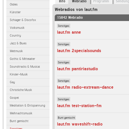
Info
Webradio
Programm
Sendun
Oldies
Webradios von laut.fm
Künstler
15842 Webradio
Schlager & Discofox
Sonstiges
Volksmusik
laut.fm anne
Country
Jazz & Blues
Sonstiges
laut.fm 2specialsounds
Weltmusik
Gothic & Mittelalter
Sonstiges
Soundtracks & Musical
laut.fm pantiriastudio
Kinder-Musik
Sonstiges
Gay
laut.fm radio-extream-dance
Christliche Musik
Gospel
Sonstiges
laut.fm test-station-fm
Meditation & Entspannung
Weihnachtsmusik
Bunt gemischt
Bunt gemischt
laut.fm waveshift-radio
Sonstiges