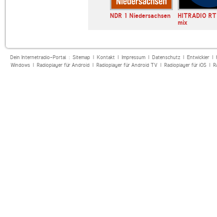
NDR 1 Niedersachsen
HITRADIO RT1
mix
Dein Internetradio-Portal :
Sitemap
|
Kontakt
|
Impressum
|
Datenschutz
|
Entwickler
|
Windows
|
Radioplayer für Android
|
Radioplayer für Android TV
|
Radioplayer für iOS
|
R