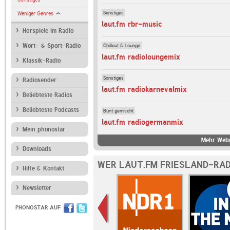
Sonstiges
Weniger Genres
laut.fm rbr-music
Hörspiele im Radio
Chillout & Lounge
Wort- & Sport-Radio
laut.fm radioloungemix
Klassik-Radio
Sonstiges
Radiosender
laut.fm radiokarnevalmix
Beliebteste Radios
Beliebteste Podcasts
Bunt gemischt
laut.fm radiogermanmix
Mein phonostar
Mehr Webr
Downloads
WER LAUT.FM FRIESLAND-RAD
Hilfe & Kontakt
Newsletter
PHONOSTAR AUF