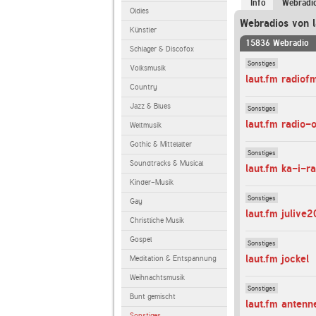
Info
Webradi
Oldies
Webradios von l
Künstler
15836 Webradio
Schlager & Discofox
Sonstiges
Volksmusik
laut.fm radiof
Country
Jazz & Blues
Sonstiges
laut.fm radio-
Weltmusik
Gothic & Mittelalter
Sonstiges
Soundtracks & Musical
laut.fm ka-i-ra
Kinder-Musik
Sonstiges
Gay
laut.fm julive
Christliche Musik
Gospel
Sonstiges
laut.fm jockel
Meditation & Entspannung
Weihnachtsmusik
Sonstiges
Bunt gemischt
laut.fm antenn
Sonstiges