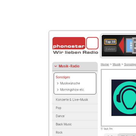
8
Deuts
Top 10
9
Zuletzt
O
A
Home
>
Musik
>
Sonstig
Musik-Radio
Sonstiges
Musikwünsche
Morningshow etc.
Konzerte & Live-Musik
Pop
Dance
Black Music
© laut.fm
Rock