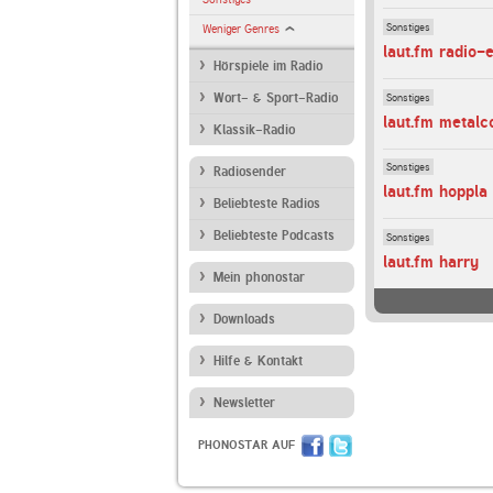
Sonstiges
Weniger Genres
laut.fm radio-
Hörspiele im Radio
Sonstiges
Wort- & Sport-Radio
laut.fm metalc
Klassik-Radio
Sonstiges
Radiosender
laut.fm hoppla
Beliebteste Radios
Beliebteste Podcasts
Sonstiges
laut.fm harry
Mein phonostar
Downloads
Hilfe & Kontakt
Newsletter
PHONOSTAR AUF