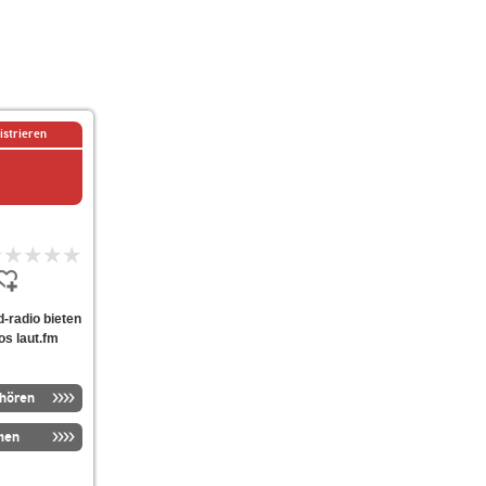
istrieren
nd-radio bieten
os laut.fm
nhören
men