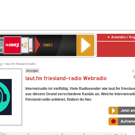
Anmelden / Reg
SWR3
0er
WDR
chlandfunk
NDR
BR-
SWR
SWR3
0er
4
2
KLASSIK
Kultur
LDIE
NTENNE
es
> laut.fm friesland-radio
Sonstiges
laut.fm friesland-radio Webradio
Internetradio ist vielfältig. Viele Radiosender wie laut.fm friesla
aus diesem Grund verschiedene Kanäle an. Welche Internetradi
friesland-radio anbietet, findest du hier.
Jetzt a
Aufneh