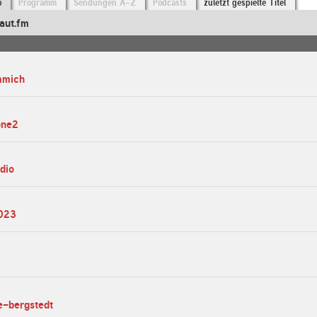
o
Programm
Sendungen A-Z
Podcasts
zuletzt gespielte Titel
aut.fm
mmich
one2
dio
2023
e-bergstedt