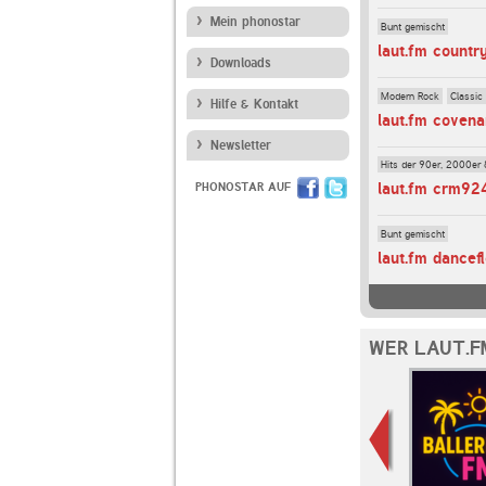
Mein phonostar
Bunt gemischt
laut.fm countr
Downloads
Modern Rock
Classic
Hilfe & Kontakt
laut.fm covena
Newsletter
Hits der 90er, 2000er 
laut.fm crm92
PHONOSTAR AUF
Bunt gemischt
laut.fm dancef
WER LAUT.F