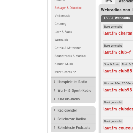
Info
Webradi
Schlager & Discofox
Webradios von l
Volksmusik
15831 Webradio
Country
Bunt gemischt
Jazz & Blues
laut.fm chartm
Weltmusik
Bunt gemischt
Gothic & Mittelalter
laut.fm club-f
Soundtracks & Musical
Kinder-Musik
Soul & Funk
Punk & 
laut.fm club85
Mehr Genres
Hörspiele im Radio
Hits der 90er, 2000er 
laut.fm club93
Wort- & Sport-Radio
Klassik-Radio
Bunt gemischt
laut.fm clubda
Radiosender
Beliebteste Radios
Bunt gemischt
laut.fm coucou
Beliebteste Podcasts