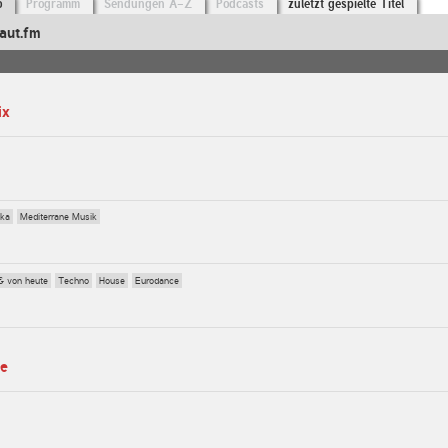
o
Programm
Sendungen A-Z
Podcasts
zuletzt gespielte Titel
aut.fm
ix
Ska
Mediterrane Musik
& von heute
Techno
House
Eurodance
te