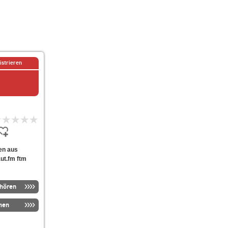
istrieren
ten aus
ut.fm ftm
nhören
men