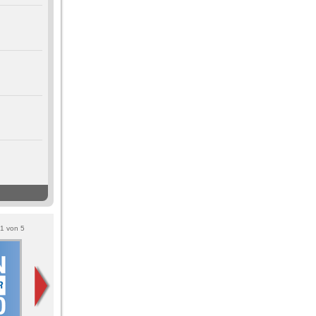
1
von
5