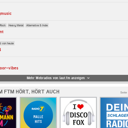
ymusic
 Rock
Heavy Metal
Alternative & Indie
nt
& von heute
4
loor-vibes
Mehr Webradios von laut.fm anzeigen
M FTM HÖRT, HÖRT AUCH
Seite