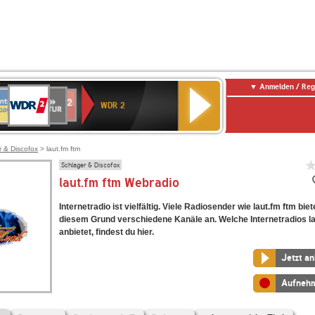
Anmelden / Reg
WDR
NTENNE
SWR
chlandfunk
Deutschlandfunk
80er
SWR3
WDR
BR-
NDR
2
WDR 2
AYERN
Kultur
r
90er
4
KLASSIK
2
OLDIE
ANTENNE
r & Discofox
> laut.fm ftm
Schlager & Discofox
laut.fm ftm Webradio
Internetradio ist vielfältig. Viele Radiosender wie laut.fm ftm bie
diesem Grund verschiedene Kanäle an. Welche Internetradios la
anbietet, findest du hier.
Jetzt a
Aufneh