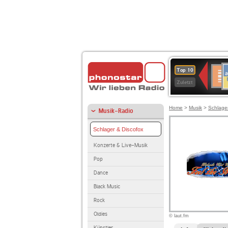
A
Deuts
Top 10
B
Kultu
Zuletzt
Home
>
Musik
>
Schlage
Musik-Radio
Schlager & Discofox
Konzerte & Live-Musik
Pop
Dance
Black Music
Rock
Oldies
© laut.fm
Künstler