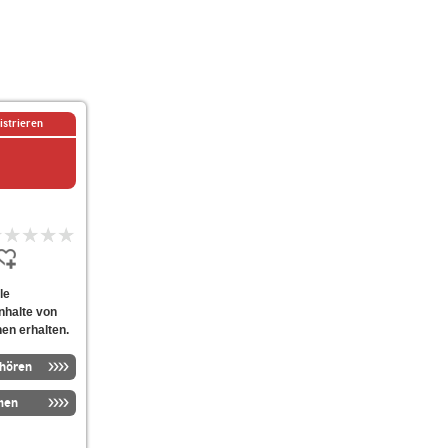
istrieren
le
nhalte von
nen erhalten.
nhören
men