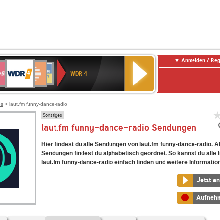
Anmelden / Reg
WDR
WR3
Deutschlandfunk
Deutschlandfunk
SWR1
ANTENNE
NDR
4
WDR 4
Kultur
Baden-
BAYERN
2
E
Württemberg
ENNE
es
> laut.fm funny-dance-radio
Sonstiges
laut.fm funny-dance-radio Sendungen
Hier findest du alle Sendungen von laut.fm funny-dance-radio. Al
Sendungen findest du alphabetisch geordnet. So kannst du alle I
laut.fm funny-dance-radio einfach finden und weitere Informatio
Jetzt a
Aufneh