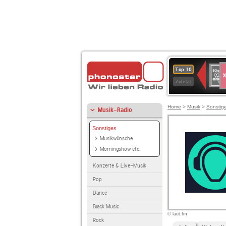
S
80er
Top 10
90er
Zuletzt
OLDI
ANT
Home
>
Musik
>
Sonstig
Musik-Radio
Sonstiges
Musikwünsche
Morningshow etc.
Konzerte & Live-Musik
Pop
Dance
Black Music
© laut.fm
Rock