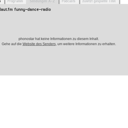
o
Programm
Sendungen A-Z
Podcasts
zuletzt gespielte Titel
laut.fm funny-dance-radio
phonostar hat keine Informationen zu diesem Inhalt.
Gehe auf die
Website des Senders
, um weitere Informationen zu erhalten.