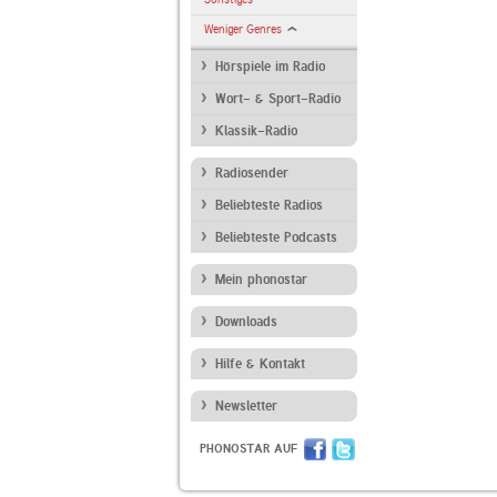
Weniger Genres
Hörspiele im Radio
Wort- & Sport-Radio
Klassik-Radio
Radiosender
Beliebteste Radios
Beliebteste Podcasts
Mein phonostar
Downloads
Hilfe & Kontakt
Newsletter
PHONOSTAR AUF