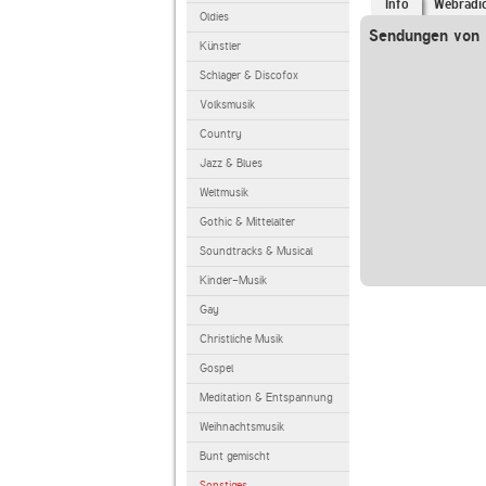
Info
Webradi
Oldies
Sendungen von 
Künstler
Schlager & Discofox
Volksmusik
Country
Jazz & Blues
Weltmusik
Gothic & Mittelalter
Soundtracks & Musical
Kinder-Musik
Gay
Christliche Musik
Gospel
Meditation & Entspannung
Weihnachtsmusik
Bunt gemischt
Sonstiges