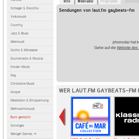
Info
Webradio
Programm
Sendun
Schlager & Discofox
Sendungen von laut.fm gaybeats-fm
Volksmusik
Country
Jazz & Blues
Weltmusik
phonostar hat k
Gehe auf die
Website des
Gothic & Mittelalter
Soundtracks & Musical
Kinder-Musik
Gay
Christliche Musik
WER LAUT.FM GAYBEATS-FM 
Gospel
Meditation & Entspannung
Weihnachtsmusik
Bunt gemischt
Sonstiges
Weniger Genres