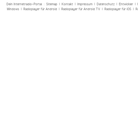
Dein Internetradio-Portal :
Sitemap
|
Kontakt
|
Impressum
|
Datenschutz
|
Entwickler
|
Windows
|
Radioplayer für Android
|
Radioplayer für Android TV
|
Radioplayer für iOS
|
R