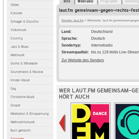
Info
Webradio
Programm
Sendun
Oldies
laut.fm gemeinsam-gegen-rechts-festi
Künstler
Sender: laut.fm
> Webradio: laut.fm gemeinsam-gegen-
Schlager & Discofox
Volksmusik
Land
Deutschland
Country
Sprache
Deutsch
Sendertyp
Internetradio
Jazz & Blues
Streamqualität
bis zu 128 kbit/s Live-Strea
Weltmusik
Zur Website des Senders
Gothic & Mittelalter
Soundtracks & Musical
Kinder-Musik
Gay
WER LAUT.FM GEMEINSAM-GE
HÖRT AUCH
Christliche Musik
Gospel
Meditation & Entspannung
Weihnachtsmusik
Bunt gemischt
Sonstiges