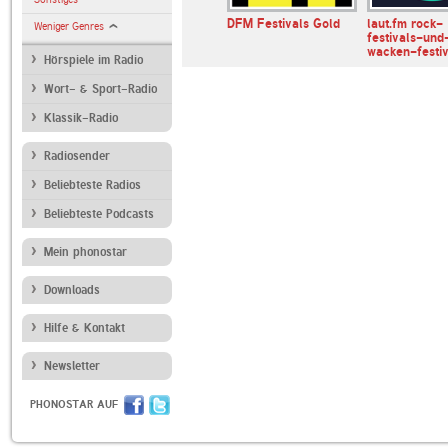
estivalisten
SUNSHINE LIVE
DFM Festivals Gold
laut.fm rock-
Weniger Genres
Festival
festivals-und
wacken-festiv
Hörspiele im Radio
Wort- & Sport-Radio
Klassik-Radio
Radiosender
Beliebteste Radios
Beliebteste Podcasts
Mein phonostar
Downloads
Hilfe & Kontakt
Newsletter
PHONOSTAR AUF