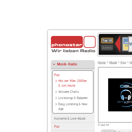
W
ANT
Top 10
2
BAY
Zuletzt
Home
>
Musik
>
Pop
>
H
Musik-Radio
Pop
Hits der 90er, 2000er
& von heute
Aktuelle Charts
Lovesongs & Balladen
Easy Listening & New
Age
Konzerte & Live-Musik
© laut.fm
Pop