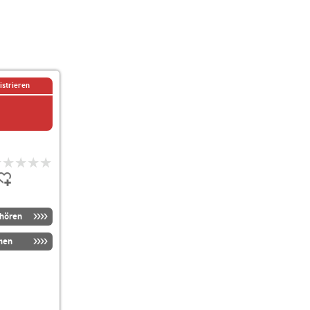
istrieren
nhören
men