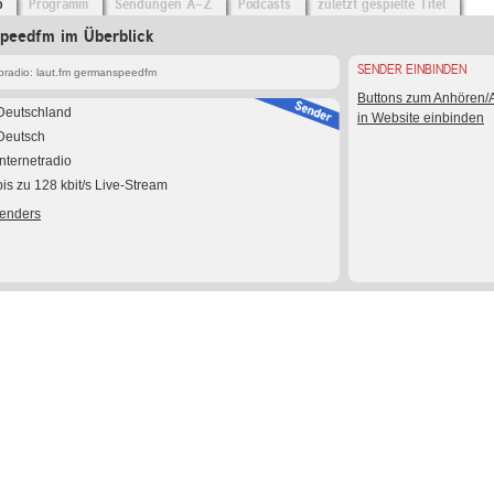
o
Programm
Sendungen A-Z
Podcasts
zuletzt gespielte Titel
speedfm im Überblick
SENDER EINBINDEN
radio: laut.fm germanspeedfm
Buttons zum Anhören
Deutschland
in Website einbinden
Deutsch
Internetradio
bis zu 128 kbit/s Live-Stream
Senders