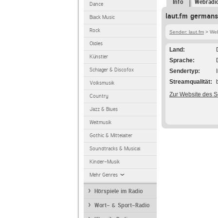
Info
Webradi
Dance
laut.fm german
Black Music
Rock
Sender: laut.fm
> Web
Oldies
Land
Künstler
Sprache
Schlager & Discofox
Sendertyp
Streamqualität
Volksmusik
Zur Website des 
Country
Jazz & Blues
Weltmusik
Gothic & Mittelalter
Soundtracks & Musical
Kinder-Musik
Mehr Genres
Hörspiele im Radio
Wort- & Sport-Radio