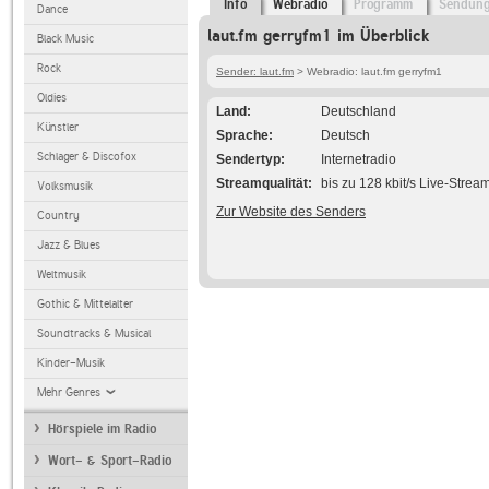
Info
Webradio
Programm
Sendun
Dance
laut.fm gerryfm1 im Überblick
Black Music
Rock
Sender: laut.fm
> Webradio: laut.fm gerryfm1
Oldies
Land
Deutschland
Künstler
Sprache
Deutsch
Schlager & Discofox
Sendertyp
Internetradio
Streamqualität
bis zu 128 kbit/s Live-Strea
Volksmusik
Zur Website des Senders
Country
Jazz & Blues
Weltmusik
Gothic & Mittelalter
Soundtracks & Musical
Kinder-Musik
Mehr Genres
Hörspiele im Radio
Wort- & Sport-Radio