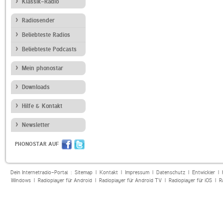
Klassik-Radio
Radiosender
Beliebteste Radios
Beliebteste Podcasts
Mein phonostar
Downloads
Hilfe & Kontakt
Newsletter
PHONOSTAR AUF
Dein Internetradio-Portal :
Sitemap
|
Kontakt
|
Impressum
|
Datenschutz
|
Entwickler
|
Windows
|
Radioplayer für Android
|
Radioplayer für Android TV
|
Radioplayer für iOS
|
R