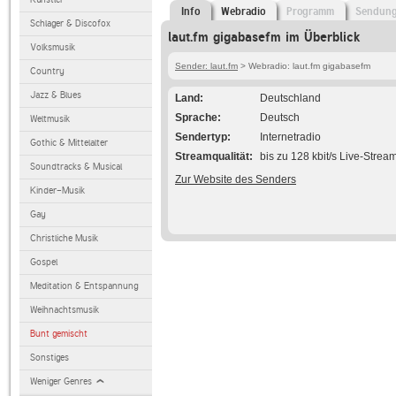
Info
Webradio
Programm
Sendun
Schlager & Discofox
laut.fm gigabasefm im Überblick
Volksmusik
Sender: laut.fm
> Webradio: laut.fm gigabasefm
Country
Jazz & Blues
Land
Deutschland
Sprache
Deutsch
Weltmusik
Sendertyp
Internetradio
Gothic & Mittelalter
Streamqualität
bis zu 128 kbit/s Live-Strea
Soundtracks & Musical
Zur Website des Senders
Kinder-Musik
Gay
Christliche Musik
Gospel
Meditation & Entspannung
Weihnachtsmusik
Bunt gemischt
Sonstiges
Weniger Genres