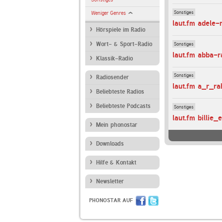
Sonstiges
Weniger Genres
laut.fm adele-
Hörspiele im Radio
Sonstiges
Wort- & Sport-Radio
laut.fm abba-r
Klassik-Radio
Sonstiges
Radiosender
laut.fm a_r_r
Beliebteste Radios
Beliebteste Podcasts
Sonstiges
laut.fm billie_
Mein phonostar
Downloads
Hilfe & Kontakt
Newsletter
PHONOSTAR AUF