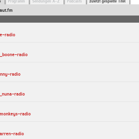
o
Programm
Sendungen A-Z
Podcasts
zuletzt gespielte Titel
aut.fm
e-radio
n_boone-radio
unny-radio
y_nuna-radio
_monkeys-radio
arren-radio