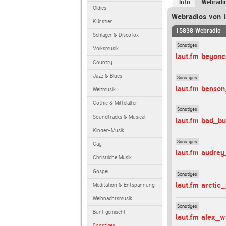
Info
Webradi
Oldies
Webradios von l
Künstler
15838 Webradio
Schlager & Discofox
Sonstiges
Volksmusik
laut.fm beyonc
Country
Jazz & Blues
Sonstiges
laut.fm benso
Weltmusik
Gothic & Mittelalter
Sonstiges
Soundtracks & Musical
laut.fm bad_b
Kinder-Musik
Sonstiges
Gay
laut.fm audre
Christliche Musik
Gospel
Sonstiges
laut.fm arctic
Meditation & Entspannung
Weihnachtsmusik
Sonstiges
Bunt gemischt
laut.fm alex_w
Sonstiges