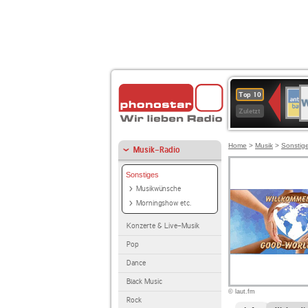
W
ANT
Top 10
2
BAY
Zuletzt
Home
>
Musik
>
Sonstig
Musik-Radio
Sonstiges
Musikwünsche
Morningshow etc.
Konzerte & Live-Musik
Pop
Dance
Black Music
© laut.fm
Rock