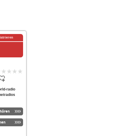
istrieren
orld-radio
netradios
nhören
men