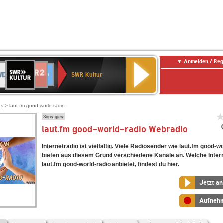
Anmelden / Reg
SWR
DR
NDR
ENNE
80er
SWR3
WDR
BR-
Deutschlandfunk
Deutschlandfunk
Kultur
SWR Kultur
2
ERN
90er
4
KLASSIK
Kultur
OLDIE
ANTENNE
es
> laut.fm good-world-radio
Sonstiges
laut.fm good-world-radio Webradio
Internetradio ist vielfältig. Viele Radiosender wie laut.fm good-w
bieten aus diesem Grund verschiedene Kanäle an. Welche Inter
laut.fm good-world-radio anbietet, findest du hier.
Jetzt a
Aufneh