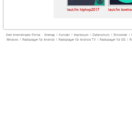
ggi
BMRadio
laut.fm hiphop2017
laut.fm boehs
Dein Internetradio-Portal :
Sitemap
|
Kontakt
|
Impressum
|
Datenschutz
|
Entwickler
|
Windows
|
Radioplayer für Android
|
Radioplayer für Android TV
|
Radioplayer für iOS
|
R