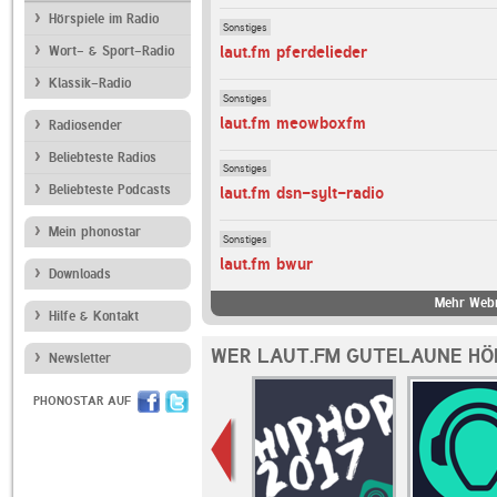
Hörspiele im Radio
Sonstiges
laut.fm pferdelieder
Wort- & Sport-Radio
Klassik-Radio
Sonstiges
laut.fm meowboxfm
Radiosender
Beliebteste Radios
Sonstiges
Beliebteste Podcasts
laut.fm dsn-sylt-radio
Mein phonostar
Sonstiges
laut.fm bwur
Downloads
Mehr Webr
Hilfe & Kontakt
WER LAUT.FM GUTELAUNE HÖ
Newsletter
PHONOSTAR AUF