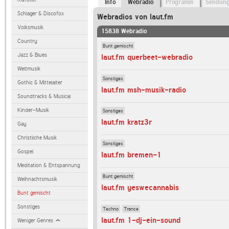
Info
Webradio
Programm
Sendun
Schlager & Discofox
Webradios von laut.fm
Volksmusik
15838 Webradio
Country
Bunt gemischt
Jazz & Blues
laut.fm querbeet-webradio
Weltmusik
Sonstiges
Gothic & Mittelalter
laut.fm msh-musik-radio
Soundtracks & Musical
Kinder-Musik
Sonstiges
laut.fm kratz3r
Gay
Christliche Musik
Sonstiges
Gospel
laut.fm bremen-1
Meditation & Entspannung
Bunt gemischt
Weihnachtsmusik
laut.fm yeswecannabis
Bunt gemischt
Sonstiges
Techno
Trance
laut.fm 1-dj-ein-sound
Weniger Genres