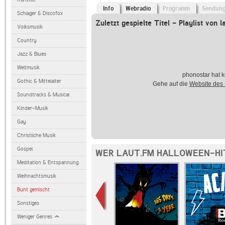
Info
Webradio
Programm
Sendun
Schlager & Discofox
Zuletzt gespielte Titel - Playlist von l
Volksmusik
Country
Jazz & Blues
Weltmusik
phonostar hat k
Gothic & Mittelalter
Gehe auf die
Website des
Soundtracks & Musical
Kinder-Musik
Gay
Christliche Musik
Gospel
WER LAUT.FM HALLOWEEN-HIT
Meditation & Entspannung
Weihnachtsmusik
Bunt gemischt
Sonstiges
Weniger Genres