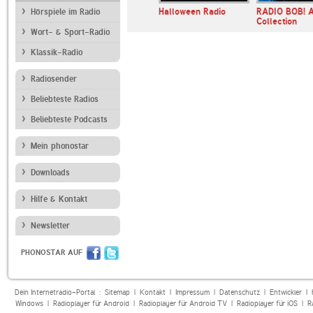
n Radio
hr1
Halloween Radio
RADIO BOB! 
Hörspiele im Radio
ere
Collection
Wort- & Sport-Radio
Klassik-Radio
Radiosender
Beliebteste Radios
Beliebteste Podcasts
Mein phonostar
Downloads
Hilfe & Kontakt
Newsletter
PHONOSTAR AUF
Dein Internetradio-Portal :
Sitemap
|
Kontakt
|
Impressum
|
Datenschutz
|
Entwickler
|
Windows
|
Radioplayer für Android
|
Radioplayer für Android TV
|
Radioplayer für iOS
|
R