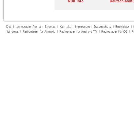
adio-
Klassik Radio
NDR Info
Deutschlandf
r56
Dein Internetradio-Portal :
Sitemap
|
Kontakt
|
Impressum
|
Datenschutz
|
Entwickler
|
Windows
|
Radioplayer für Android
|
Radioplayer für Android TV
|
Radioplayer für iOS
|
R