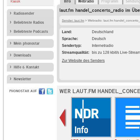
Info
Webradio
Programm
Sendun
Klassik
laut.fm handel_concerto_radio im Übe
Radiosender
Sender: laut.fm
> Webradio: laut.fm handel_concerto_
Beliebteste Radios
Beliebteste Podcasts
Land
Deutschland
Sprache
Deutsch
Mein phonostar
Sendertyp
Internetradio
Streamqualität
bis zu 128 kbit/s Live-Strea
Downloads
Zur Website des Senders
Hilfe & Kontakt
Newsletter
WER LAUT.FM HANDEL_CONCE
PHONOSTAR AUF