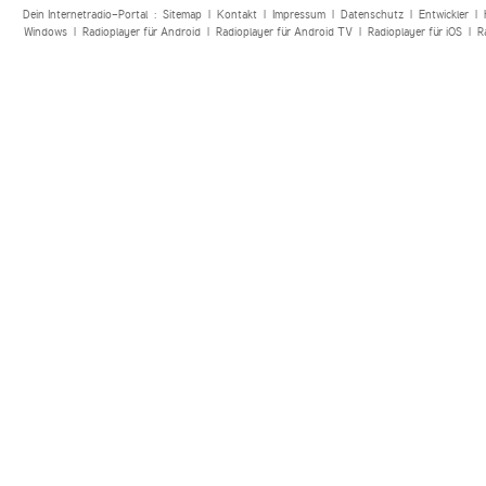
Dein Internetradio-Portal :
Sitemap
|
Kontakt
|
Impressum
|
Datenschutz
|
Entwickler
|
Windows
|
Radioplayer für Android
|
Radioplayer für Android TV
|
Radioplayer für iOS
|
R