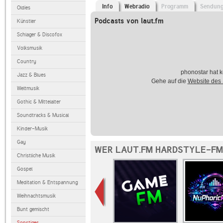
Info
Webradio
Programm
Sendun
Oldies
Podcasts von laut.fm
Künstler
Schlager & Discofox
Volksmusik
Country
phonostar hat k
Jazz & Blues
Gehe auf die
Website des
Weltmusik
Gothic & Mittelalter
Soundtracks & Musical
Kinder-Musik
Gay
WER LAUT.FM HARDSTYLE-FM
Christliche Musik
Gospel
Meditation & Entspannung
Weihnachtsmusik
Bunt gemischt
Sonstiges