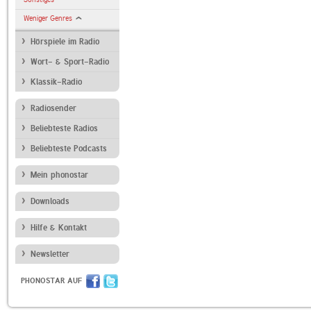
Weniger Genres
Hörspiele im Radio
Wort- & Sport-Radio
Klassik-Radio
Radiosender
Beliebteste Radios
Beliebteste Podcasts
Mein phonostar
Downloads
Hilfe & Kontakt
Newsletter
PHONOSTAR AUF