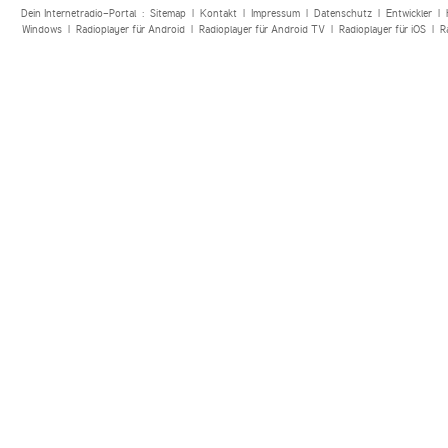
Dein Internetradio-Portal :
Sitemap
|
Kontakt
|
Impressum
|
Datenschutz
|
Entwickler
|
Windows
|
Radioplayer für Android
|
Radioplayer für Android TV
|
Radioplayer für iOS
|
R