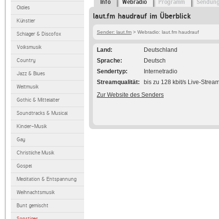
Info
Webradio
Programm
Sendun
Oldies
laut.fm haudrauf im Überblick
Künstler
Sender: laut.fm
> Webradio: laut.fm haudrauf
Schlager & Discofox
Volksmusik
Land
Deutschland
Country
Sprache
Deutsch
Sendertyp
Internetradio
Jazz & Blues
Streamqualität
bis zu 128 kbit/s Live-Strea
Weltmusik
Zur Website des Senders
Gothic & Mittelalter
Soundtracks & Musical
Kinder-Musik
Gay
Christliche Musik
Gospel
Meditation & Entspannung
Weihnachtsmusik
Bunt gemischt
Sonstiges