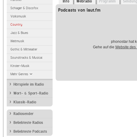
Info
Webradio
Programm
Sendun
Schlager & Discofox
Podcasts von laut.fm
Volksmusik
Country
Jazz & Blues
Weltmusik
phonostar hat k
Gehe auf die
Website des
Gothic & Mittelalter
Soundtracks & Musical
Kinder-Musik
Mehr Genres
Hörspiele im Radio
Wort- & Sport-Radio
Klassik-Radio
Radiosender
Beliebteste Radios
Beliebteste Podcasts