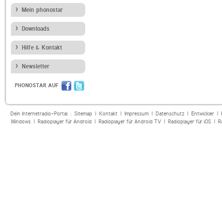
Mein phonostar
Downloads
Hilfe & Kontakt
Newsletter
PHONOSTAR AUF
Dein Internetradio-Portal :
Sitemap
|
Kontakt
|
Impressum
|
Datenschutz
|
Entwickler
|
Windows
|
Radioplayer für Android
|
Radioplayer für Android TV
|
Radioplayer für iOS
|
R