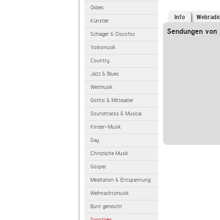
Oldies
Info
Webradi
Künstler
Sendungen von 
Schlager & Discofox
Volksmusik
Country
Jazz & Blues
Weltmusik
Gothic & Mittelalter
Soundtracks & Musical
Kinder-Musik
Gay
Christliche Musik
Gospel
Meditation & Entspannung
Weihnachtsmusik
Bunt gemischt
Sonstiges