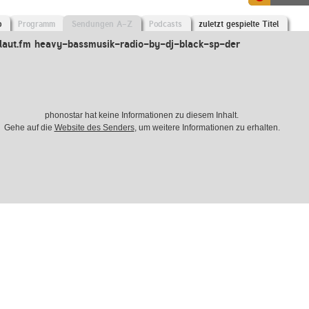
o
Programm
Sendungen A-Z
Podcasts
zuletzt gespielte Titel
laut.fm heavy-bassmusik-radio-by-dj-black-sp-der
phonostar hat keine Informationen zu diesem Inhalt.
Gehe auf die
Website des Senders
, um weitere Informationen zu erhalten.