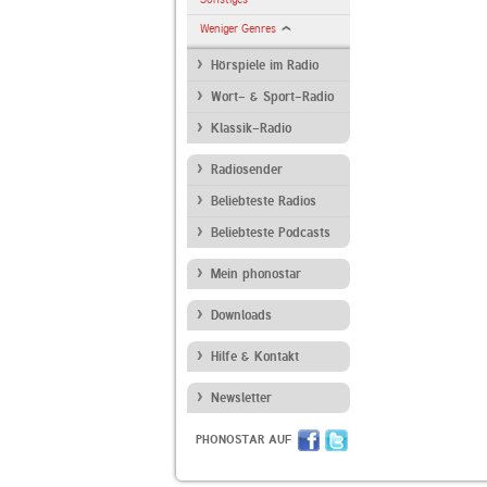
Weniger Genres
Hörspiele im Radio
Wort- & Sport-Radio
Klassik-Radio
Radiosender
Beliebteste Radios
Beliebteste Podcasts
Mein phonostar
Downloads
Hilfe & Kontakt
Newsletter
PHONOSTAR AUF