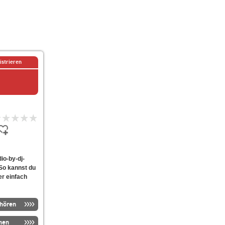
istrieren
io-by-dj-
 So kannst du
er einfach
nhören
men