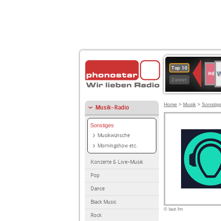
W
SWR
Top 10
4
Zuletzt
Home
>
Musik
>
Sonstig
Musik-Radio
Sonstiges
Musikwünsche
Morningshow etc.
Konzerte & Live-Musik
Pop
Dance
Black Music
© laut.fm
Rock