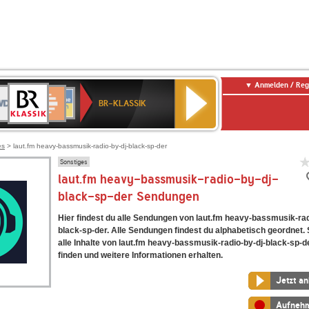
Anmelden / Reg
BR-
DR
Deutschlandfunk
3
Deutschlandfunk
80er
NDR
ANTENNE
SWR
KLASSIK
BR-KLASSIK
Kultur
90er
2
BAYERN
Kultur
OLDIE
ANTENNE
es
> laut.fm heavy-bassmusik-radio-by-dj-black-sp-der
Sonstiges
laut.fm heavy-bassmusik-radio-by-dj-
black-sp-der Sendungen
Hier findest du alle Sendungen von laut.fm heavy-bassmusik-rad
black-sp-der. Alle Sendungen findest du alphabetisch geordnet.
alle Inhalte von laut.fm heavy-bassmusik-radio-by-dj-black-sp-d
finden und weitere Informationen erhalten.
Jetzt a
Aufneh