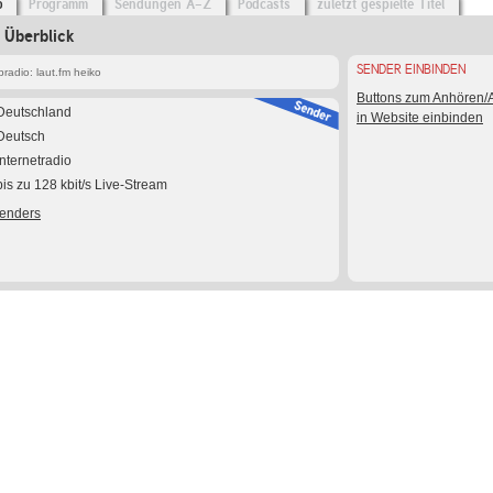
o
Programm
Sendungen A-Z
Podcasts
zuletzt gespielte Titel
 Überblick
SENDER EINBINDEN
radio: laut.fm heiko
Buttons zum Anhören
Deutschland
in Website einbinden
Deutsch
Internetradio
bis zu 128 kbit/s Live-Stream
Senders