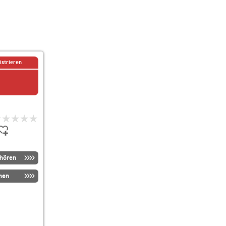
istrieren
nhören
men