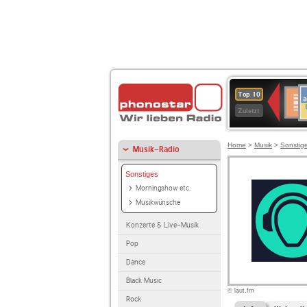
A
Deuts
Top 10
B
Kultu
Zuletzt
Home
>
Musik
>
Sonstig
Musik-Radio
Sonstiges
Morningshow etc.
Musikwünsche
Konzerte & Live-Musik
Pop
Dance
Black Music
© laut.fm
Rock