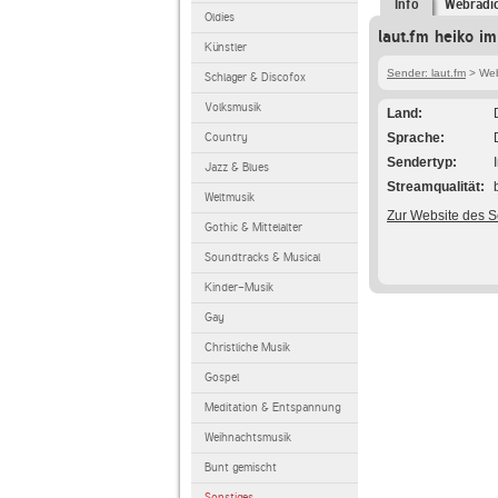
Info
Webradi
Oldies
laut.fm heiko im
Künstler
Sender: laut.fm
> Web
Schlager & Discofox
Volksmusik
Land
Country
Sprache
Sendertyp
Jazz & Blues
Streamqualität
Weltmusik
Zur Website des 
Gothic & Mittelalter
Soundtracks & Musical
Kinder-Musik
Gay
Christliche Musik
Gospel
Meditation & Entspannung
Weihnachtsmusik
Bunt gemischt
Sonstiges