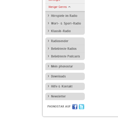
Weniger Genres
Hörspiele im Radio
Wort- & Sport-Radio
Klassik-Radio
Radiosender
Beliebteste Radios
Beliebteste Podcasts
Mein phonostar
Downloads
Hilfe & Kontakt
Newsletter
PHONOSTAR AUF