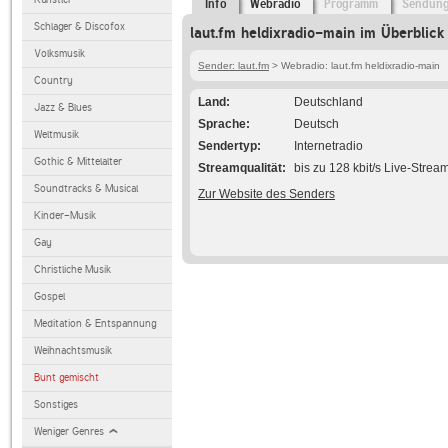
Info
Webradio
Programm
Sendun
Schlager & Discofox
laut.fm heldixradio-main im Überblick
Volksmusik
Sender: laut.fm
> Webradio: laut.fm heldixradio-main
Country
Land
Deutschland
Jazz & Blues
Sprache
Deutsch
Weltmusik
Sendertyp
Internetradio
Gothic & Mittelalter
Streamqualität
bis zu 128 kbit/s Live-Strea
Soundtracks & Musical
Zur Website des Senders
Kinder-Musik
Gay
Christliche Musik
Gospel
Meditation & Entspannung
Weihnachtsmusik
Bunt gemischt
Sonstiges
Weniger Genres