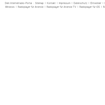
Dein Internetradio-Portal :
Sitemap
|
Kontakt
|
Impressum
|
Datenschutz
|
Entwickler
|
Windows
|
Radioplayer für Android
|
Radioplayer für Android TV
|
Radioplayer für iOS
|
R