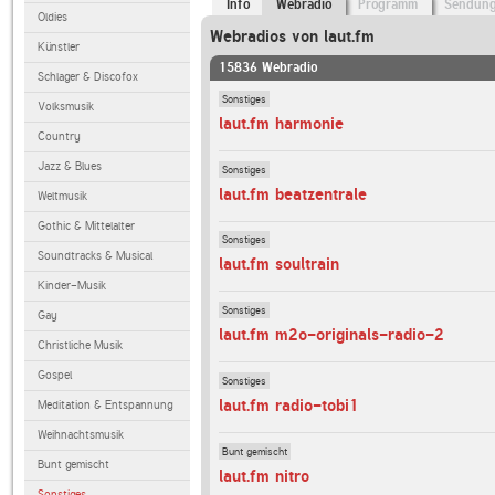
Info
Webradio
Programm
Sendun
Oldies
Webradios von laut.fm
Künstler
15836 Webradio
Schlager & Discofox
Sonstiges
Volksmusik
laut.fm harmonie
Country
Jazz & Blues
Sonstiges
laut.fm beatzentrale
Weltmusik
Gothic & Mittelalter
Sonstiges
Soundtracks & Musical
laut.fm soultrain
Kinder-Musik
Sonstiges
Gay
laut.fm m2o-originals-radio-2
Christliche Musik
Gospel
Sonstiges
laut.fm radio-tobi1
Meditation & Entspannung
Weihnachtsmusik
Bunt gemischt
Bunt gemischt
laut.fm nitro
Sonstiges