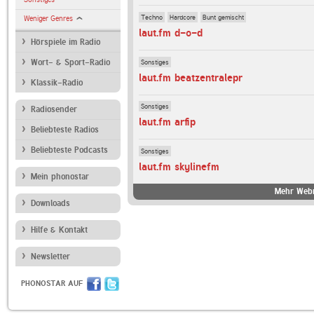
Techno
Hardcore
Bunt gemischt
Weniger Genres
laut.fm d-o-d
Hörspiele im Radio
Sonstiges
Wort- & Sport-Radio
laut.fm beatzentralepr
Klassik-Radio
Sonstiges
Radiosender
laut.fm arfip
Beliebteste Radios
Beliebteste Podcasts
Sonstiges
laut.fm skylinefm
Mein phonostar
Mehr Webr
Downloads
Hilfe & Kontakt
Newsletter
PHONOSTAR AUF