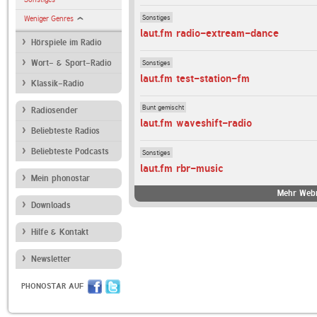
Sonstiges
Weniger Genres
laut.fm radio-extream-dance
Hörspiele im Radio
Sonstiges
Wort- & Sport-Radio
laut.fm test-station-fm
Klassik-Radio
Bunt gemischt
Radiosender
laut.fm waveshift-radio
Beliebteste Radios
Beliebteste Podcasts
Sonstiges
laut.fm rbr-music
Mein phonostar
Mehr Webr
Downloads
Hilfe & Kontakt
Newsletter
PHONOSTAR AUF