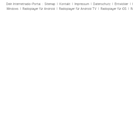
Dein Internetradio-Portal :
Sitemap
|
Kontakt
|
Impressum
|
Datenschutz
|
Entwickler
|
Windows
|
Radioplayer für Android
|
Radioplayer für Android TV
|
Radioplayer für iOS
|
R