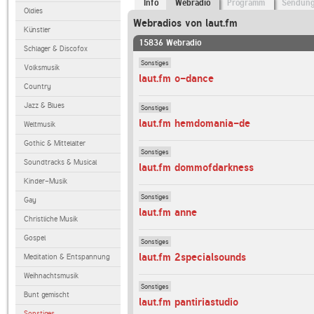
Info
Webradio
Programm
Sendun
Oldies
Webradios von laut.fm
Künstler
15836 Webradio
Schlager & Discofox
Sonstiges
Volksmusik
laut.fm o-dance
Country
Jazz & Blues
Sonstiges
laut.fm hemdomania-de
Weltmusik
Gothic & Mittelalter
Sonstiges
Soundtracks & Musical
laut.fm dommofdarkness
Kinder-Musik
Sonstiges
Gay
laut.fm anne
Christliche Musik
Gospel
Sonstiges
laut.fm 2specialsounds
Meditation & Entspannung
Weihnachtsmusik
Sonstiges
Bunt gemischt
laut.fm pantiriastudio
Sonstiges