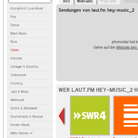
Info
Webradio
Programm
Sendun
Konzerte & Live-Musik
Sendungen von laut.fm hey-music_2
Pop
Dance
Black Music
Rock
phonostar hat k
Gehe auf die
Website des
Oldies
Künstler
Schlager & Discofox
Volksmusik
Country
WER LAUT.FM HEY-MUSIC_2 H
Jazz & Blues
Weltmusik
Gothic & Mittelalter
Soundtracks & Musical
Kinder-Musik
Mehr Genres