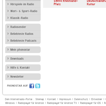
 Radio
ShowAgenten Radio
SWR4 Rheinland-
Deutschlandf
d-Pfalz
Alles Deutsch
Pfalz
Kultur
Hörspiele im Radio
Wort- & Sport-Radio
Klassik-Radio
Radiosender
Beliebteste Radios
Beliebteste Podcasts
Mein phonostar
Downloads
Hilfe & Kontakt
Newsletter
PHONOSTAR AUF
Dein Internetradio-Portal :
Sitemap
|
Kontakt
|
Impressum
|
Datenschutz
|
Entwickler
|
Windows
|
Radioplayer für Android
|
Radioplayer für Android TV
|
Radioplayer für iOS
|
R