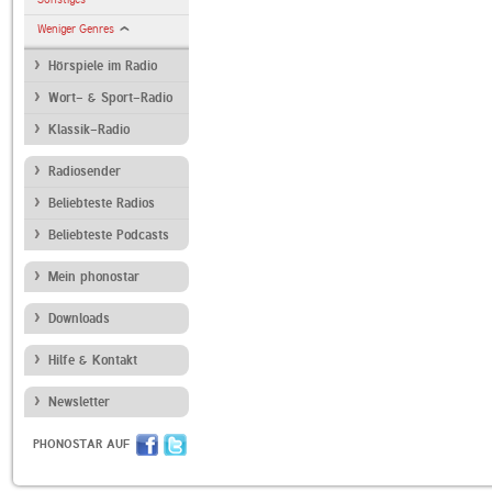
Weniger Genres
Hörspiele im Radio
Wort- & Sport-Radio
Klassik-Radio
Radiosender
Beliebteste Radios
Beliebteste Podcasts
Mein phonostar
Downloads
Hilfe & Kontakt
Newsletter
PHONOSTAR AUF