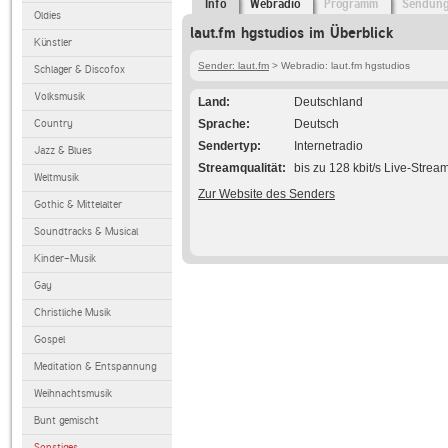
Info
Webradio
Programm
Sendun
Oldies
laut.fm hgstudios im Überblick
Künstler
Sender: laut.fm
> Webradio: laut.fm hgstudios
Schlager & Discofox
Volksmusik
Land
Deutschland
Country
Sprache
Deutsch
Sendertyp
Internetradio
Jazz & Blues
Streamqualität
bis zu 128 kbit/s Live-Strea
Weltmusik
Zur Website des Senders
Gothic & Mittelalter
Soundtracks & Musical
Kinder-Musik
Gay
Christliche Musik
Gospel
Meditation & Entspannung
Weihnachtsmusik
Bunt gemischt
Sonstiges