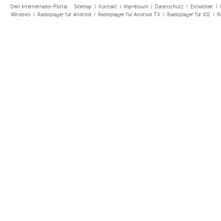
Dein Internetradio-Portal :
Sitemap
|
Kontakt
|
Impressum
|
Datenschutz
|
Entwickler
|
Windows
|
Radioplayer für Android
|
Radioplayer für Android TV
|
Radioplayer für iOS
|
R