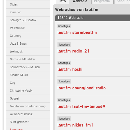
Info
Webradio
Programm
Sendun
Oldies
Webradios von laut.fm
Künstler
15842 Webradio
Schlager & Discofox
Sonstiges
Volksmusik
laut.fm stormbeatfm
Country
Jazz & Blues
Sonstiges
laut.fm radio-21
Weltmusik
Gothic & Mittelalter
Sonstiges
Soundtracks & Musical
laut.fm hoshi
Kinder-Musik
Sonstiges
Gay
laut.fm countyland-radio
Christliche Musik
Gospel
Sonstiges
laut.fm laut-fm-timbo69
Meditation & Entspannung
Weihnachtsmusik
Sonstiges
Bunt gemischt
laut.fm niklas-fm1
Sonstiges