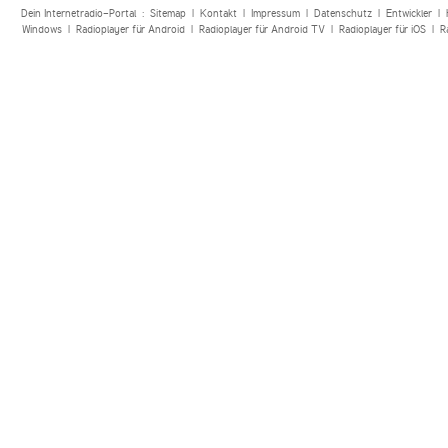
Dein Internetradio-Portal :
Sitemap
|
Kontakt
|
Impressum
|
Datenschutz
|
Entwickler
|
Windows
|
Radioplayer für Android
|
Radioplayer für Android TV
|
Radioplayer für iOS
|
R