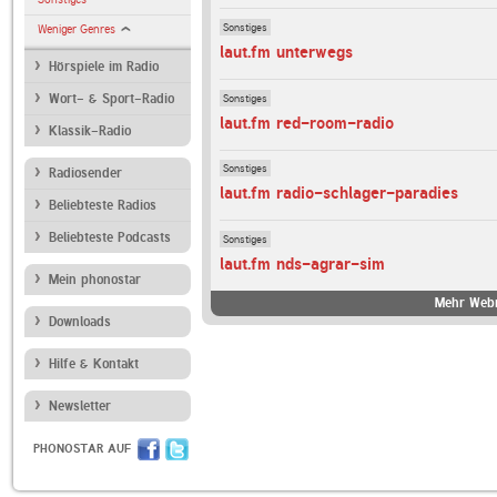
Sonstiges
Weniger Genres
laut.fm unterwegs
Hörspiele im Radio
Sonstiges
Wort- & Sport-Radio
laut.fm red-room-radio
Klassik-Radio
Sonstiges
Radiosender
laut.fm radio-schlager-paradies
Beliebteste Radios
Beliebteste Podcasts
Sonstiges
laut.fm nds-agrar-sim
Mein phonostar
Mehr Webr
Downloads
Hilfe & Kontakt
Newsletter
PHONOSTAR AUF