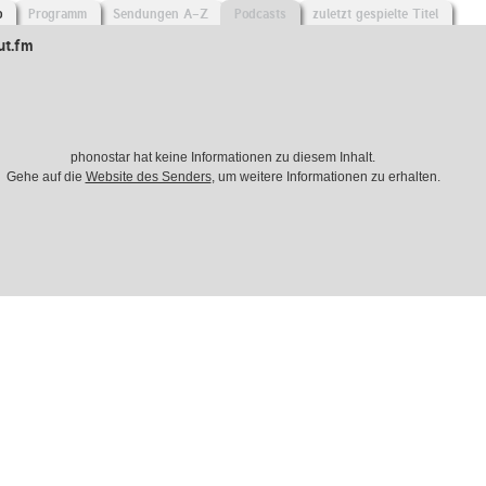
o
Programm
Sendungen A-Z
Podcasts
zuletzt gespielte Titel
ut.fm
phonostar hat keine Informationen zu diesem Inhalt.
Gehe auf die
Website des Senders
, um weitere Informationen zu erhalten.