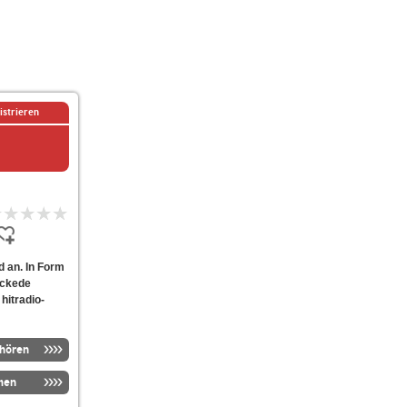
istrieren
d an. In Form
ickede
 hitradio-
nhören
men