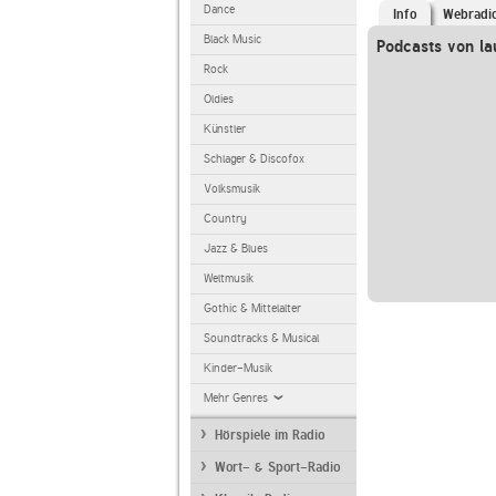
Dance
Info
Webradi
Black Music
Podcasts von la
Rock
Oldies
Künstler
Schlager & Discofox
Volksmusik
Country
Jazz & Blues
Weltmusik
Gothic & Mittelalter
Soundtracks & Musical
Kinder-Musik
Mehr Genres
Hörspiele im Radio
Wort- & Sport-Radio