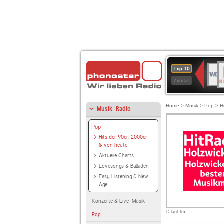
B
WDR
Top 10
K
4
Zuletzt
Home
>
Musik
>
Pop
>
H
Musik-Radio
Pop
Hits der 90er, 2000er
& von heute
Aktuelle Charts
Lovesongs & Balladen
Easy Listening & New
Age
Konzerte & Live-Musik
© laut.fm
Pop