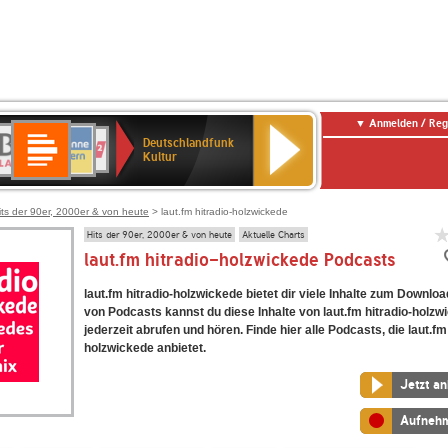
Anmelden / Reg
Deutschlandfunk
R-
ANTENNE
Deutschlandfunk
80er
SWR3
NDR
WDR
SWR
Deutschlandfunk
Kultur
LASSIK
BAYERN
90er
2
2
Kultur
Kultur
OLDIE
ANTENNE
its der 90er, 2000er & von heute
> laut.fm hitradio-holzwickede
Hits der 90er, 2000er & von heute
Aktuelle Charts
laut.fm hitradio-holzwickede Podcasts
laut.fm hitradio-holzwickede bietet dir viele Inhalte zum Downloa
von Podcasts kannst du diese Inhalte von laut.fm hitradio-holzw
jederzeit abrufen und hören. Finde hier alle Podcasts, die laut.fm
holzwickede anbietet.
Jetzt a
Aufneh