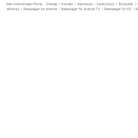
Dein Internetradio-Portal :
Sitemap
|
Kontakt
|
Impressum
|
Datenschutz
|
Entwickler
|
Windows
|
Radioplayer für Android
|
Radioplayer für Android TV
|
Radioplayer für iOS
|
R