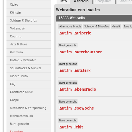
Info
Webradio
Programm
Sendun
Oldies
Webradios von laut.fm
Künstler
15838 Webradio
Schlager & Discofox
Alternative & Indie
Schlager & Discofox
Klassik
Sonsti
Volksmusik
laut.fm latriperie
Country
Jazz & Blues
Bunt gemischt
laut.fm lauterbautzner
Weltmusik
Gothic & Mittelalter
Bunt gemischt
Soundtracks & Musical
laut.fm lautstark
Kinder-Musik
Bunt gemischt
Gay
laut.fm lebensradio
Christliche Musik
Gospel
Bunt gemischt
laut.fm lesewoche
Meditation & Entspannung
Weihnachtsmusik
Bunt gemischt
Bunt gemischt
laut.fm lickit
Sonstiges