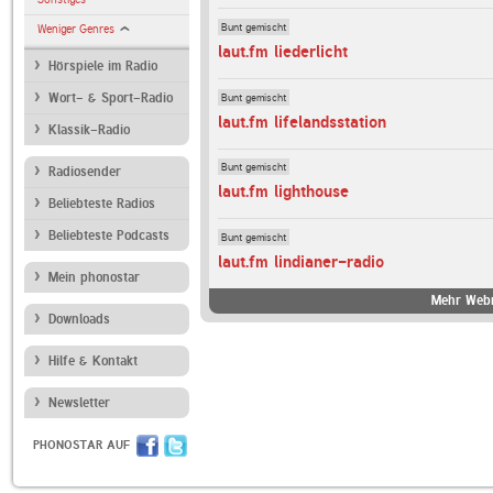
Bunt gemischt
Weniger Genres
laut.fm liederlicht
Hörspiele im Radio
Bunt gemischt
Wort- & Sport-Radio
laut.fm lifelandsstation
Klassik-Radio
Bunt gemischt
Radiosender
laut.fm lighthouse
Beliebteste Radios
Beliebteste Podcasts
Bunt gemischt
laut.fm lindianer-radio
Mein phonostar
Mehr Webr
Downloads
Hilfe & Kontakt
Newsletter
PHONOSTAR AUF