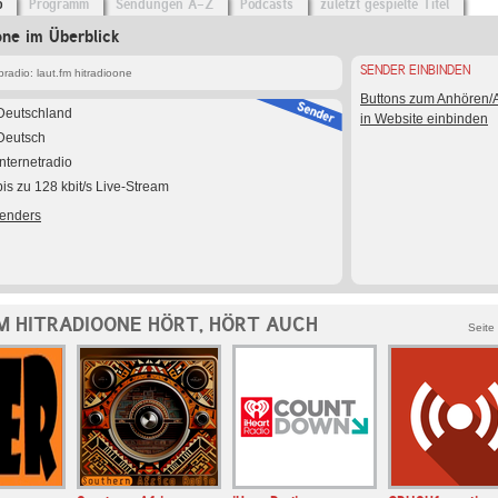
o
Programm
Sendungen A-Z
Podcasts
zuletzt gespielte Titel
one im Überblick
SENDER EINBINDEN
adio: laut.fm hitradioone
Buttons zum Anhören
Deutschland
in Website einbinden
Deutsch
Internetradio
bis zu 128 kbit/s Live-Stream
Senders
M HITRADIOONE HÖRT, HÖRT AUCH
Seite