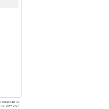
laut.fm 01900
R.SA Gute Laune
laut.fm original-oder-
Classics
cover
|
Radioplayer für
star GmbH 2024