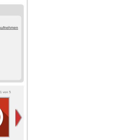
/Aufnehmen
1
von
5