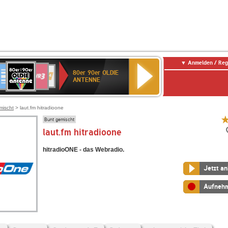
Anmelden / Reg
80er
eutschlandfunk
SWR3
WDR
SWR
80er 90er OLDIE
90er
4
Kultur
ANTENNE
OLDIE
ANTENNE
mischt
> laut.fm hitradioone
Bunt gemischt
laut.fm hitradioone
hitradioONE - das Webradio.
Jetzt a
Aufneh