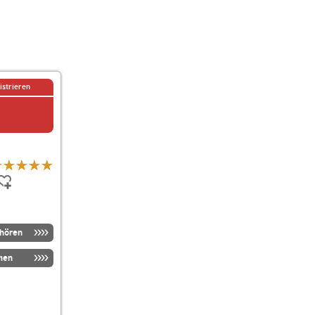
istrieren
nhören
men