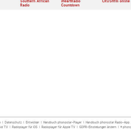
Southern African
iHeartRadio
CRUSHfm online
Radio
Countdown
m
|
Datenschutz
|
Entwickler
|
Handbuch phonostar-Player
|
Handbuch phonostar Radio-App
oid TV
|
Radioplayer für iOS
|
Radioplayer für Apple TV
|
GDPR-Einstellungen ändern
| © phono