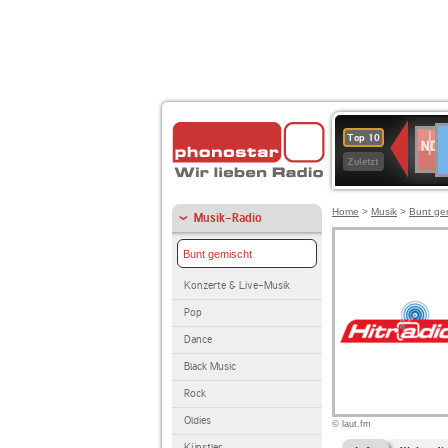
D
NDR
Top 10
2
Zuletzt
Home
>
Musik
>
Bunt ge
Musik-Radio
Bunt gemischt
Konzerte & Live-Musik
Pop
Dance
Black Music
Rock
Oldies
© laut.fm
Künstler