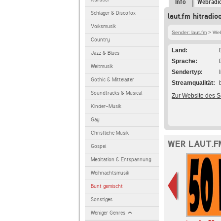
Info
Webradi
Schlager & Discofox
laut.fm hitradio
Volksmusik
Sender: laut.fm
> Webr
Country
Land
Jazz & Blues
Sprache
Weltmusik
Sendertyp
Gothic & Mittelalter
Streamqualität
Soundtracks & Musical
Zur Website des 
Kinder-Musik
Gay
Christliche Musik
WER LAUT.F
Gospel
Meditation & Entspannung
Weihnachtsmusik
Bunt gemischt
Sonstiges
Weniger Genres