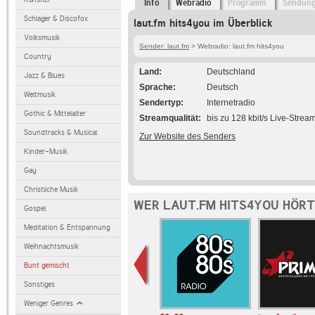
Info
Webradio
Programm
Sendun
Schlager & Discofox
laut.fm hits4you im Überblick
Volksmusik
Sender: laut.fm
> Webradio: laut.fm hits4you
Country
Land
Deutschland
Jazz & Blues
Sprache
Deutsch
Weltmusik
Sendertyp
Internetradio
Gothic & Mittelalter
Streamqualität
bis zu 128 kbit/s Live-Strea
Soundtracks & Musical
Zur Website des Senders
Kinder-Musik
Gay
Christliche Musik
WER LAUT.FM HITS4YOU HÖRT
Gospel
Meditation & Entspannung
Weihnachtsmusik
Bunt gemischt
Sonstiges
Weniger Genres