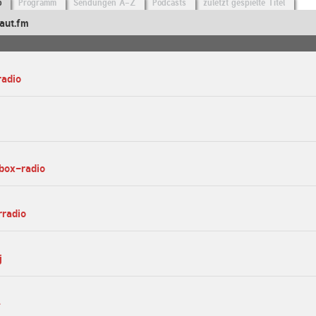
o
Programm
Sendungen A-Z
Podcasts
zuletzt gespielte Titel
aut.fm
radio
ebox-radio
rradio
j
e