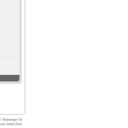
|
Radioplayer für
star GmbH 2024