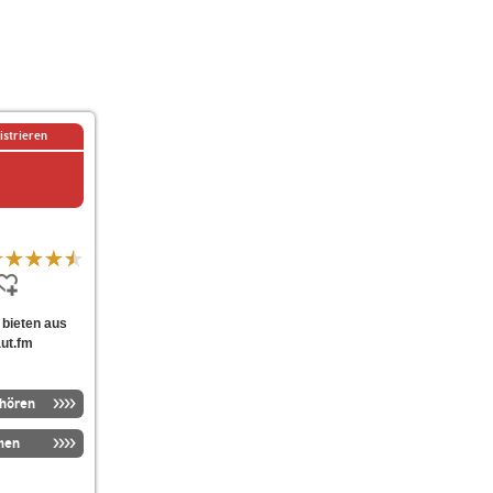
istrieren
r bieten aus
aut.fm
nhören
men