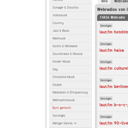
Info
Webradi
Schlager & Discofox
Webradios von l
Volksmusik
15836 Webradio
Country
Sonstiges
Jazz & Blues
laut.fm hotshit
Weltmusik
Sonstiges
Gothic & Mittelalter
laut.fm haisa
Soundtracks & Musical
Kinder-Musik
Sonstiges
laut.fm cultur
Gay
Christliche Musik
Sonstiges
Gospel
laut.fm berline
Meditation & Entspannung
Sonstiges
Weihnachtsmusik
laut.fm b-o-c-
Bunt gemischt
Sonstiges
Sonstiges
laut.fm 90-liv
Weniger Genres