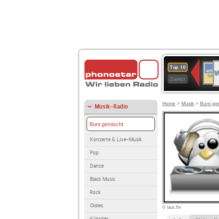
W
ANT
Top 10
2
BAY
Zuletzt
Home
>
Musik
>
Bunt ge
Musik-Radio
Bunt gemischt
Konzerte & Live-Musik
Pop
Dance
Black Music
Rock
Oldies
© laut.fm
Künstler