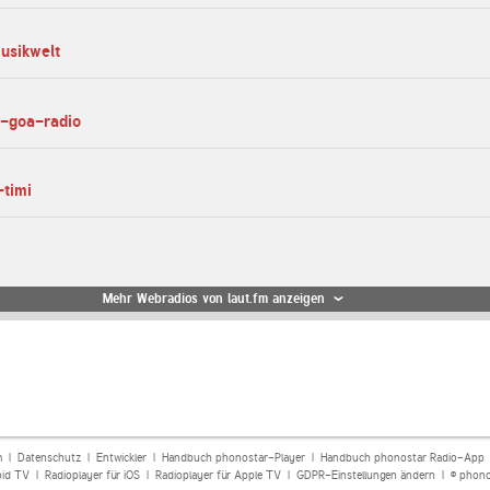
musikwelt
s-goa-radio
-timi
Mehr Webradios von laut.fm anzeigen
m
|
Datenschutz
|
Entwickler
|
Handbuch phonostar-Player
|
Handbuch phonostar Radio-App
oid TV
|
Radioplayer für iOS
|
Radioplayer für Apple TV
|
GDPR-Einstellungen ändern
| © phono