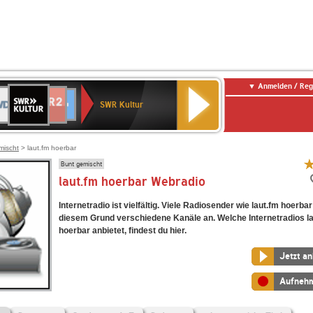
Anmelden / Reg
SWR
DR
NDR
ENNE
80er
SWR3
WDR
BR-
Deutschlandfunk
Deutschlandfunk
Kultur
SWR Kultur
2
ERN
90er
4
KLASSIK
Kultur
OLDIE
ANTENNE
mischt
> laut.fm hoerbar
Bunt gemischt
laut.fm hoerbar Webradio
Internetradio ist vielfältig. Viele Radiosender wie laut.fm hoerba
diesem Grund verschiedene Kanäle an. Welche Internetradios l
hoerbar anbietet, findest du hier.
Jetzt a
Aufneh