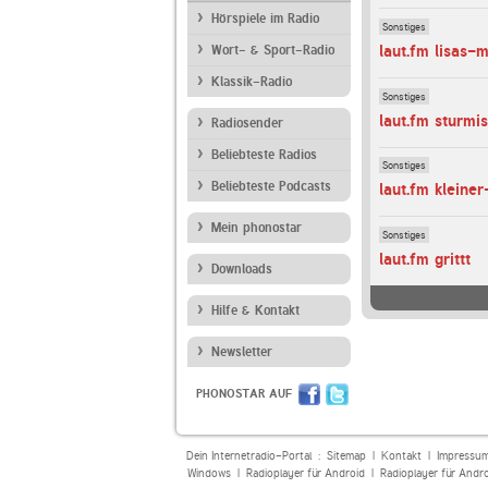
Hörspiele im Radio
Sonstiges
laut.fm lisas-
Wort- & Sport-Radio
Klassik-Radio
Sonstiges
laut.fm sturmi
Radiosender
Beliebteste Radios
Sonstiges
Beliebteste Podcasts
laut.fm kleiner
Mein phonostar
Sonstiges
laut.fm grittt
Downloads
Hilfe & Kontakt
Newsletter
PHONOSTAR AUF
Dein Internetradio-Portal :
Sitemap
|
Kontakt
|
Impressu
Windows
|
Radioplayer für Android
|
Radioplayer für Andr