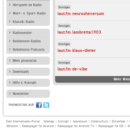
Hörspiele im Radio
Sonstiges
laut.fm neurosheversum
Wort- & Sport-Radio
Klassik-Radio
Sonstiges
laut.fm lambretta1903
Radiosender
Beliebteste Radios
Sonstiges
Beliebteste Podcasts
laut.fm klaus-dieter
Mein phonostar
Sonstiges
laut.fm de-vibe
Downloads
Mehr Webr
Hilfe & Kontakt
Newsletter
PHONOSTAR AUF
Dein Internetradio-Portal :
Sitemap
|
Kontakt
|
Impressum
|
Datenschutz
|
Entwickler
|
Windows
|
Radioplayer für Android
|
Radioplayer für Android TV
|
Radioplayer für iOS
|
R