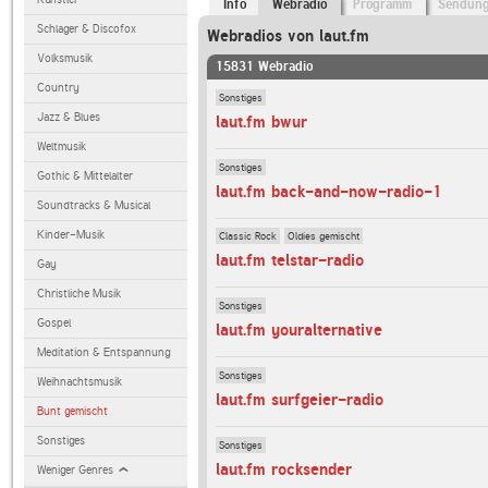
Info
Webradio
Programm
Sendun
Schlager & Discofox
Webradios von laut.fm
Volksmusik
15831 Webradio
Country
Sonstiges
Jazz & Blues
laut.fm bwur
Weltmusik
Sonstiges
Gothic & Mittelalter
laut.fm back-and-now-radio-1
Soundtracks & Musical
Kinder-Musik
Classic Rock
Oldies gemischt
laut.fm telstar-radio
Gay
Christliche Musik
Sonstiges
Gospel
laut.fm youralternative
Meditation & Entspannung
Sonstiges
Weihnachtsmusik
laut.fm surfgeier-radio
Bunt gemischt
Sonstiges
Sonstiges
laut.fm rocksender
Weniger Genres