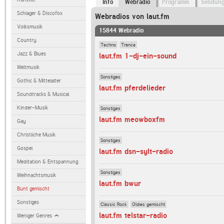
Info
Webradio
Programm
Sendun
Schlager & Discofox
Webradios von laut.fm
Volksmusik
15844 Webradio
Country
Techno
Trance
Jazz & Blues
laut.fm 1-dj-ein-sound
Weltmusik
Sonstiges
Gothic & Mittelalter
laut.fm pferdelieder
Soundtracks & Musical
Kinder-Musik
Sonstiges
laut.fm meowboxfm
Gay
Christliche Musik
Sonstiges
Gospel
laut.fm dsn-sylt-radio
Meditation & Entspannung
Sonstiges
Weihnachtsmusik
laut.fm bwur
Bunt gemischt
Sonstiges
Classic Rock
Oldies gemischt
laut.fm telstar-radio
Weniger Genres