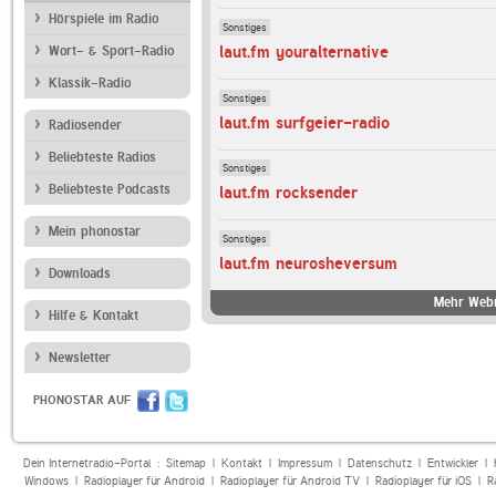
Hörspiele im Radio
Sonstiges
laut.fm youralternative
Wort- & Sport-Radio
Klassik-Radio
Sonstiges
laut.fm surfgeier-radio
Radiosender
Beliebteste Radios
Sonstiges
Beliebteste Podcasts
laut.fm rocksender
Mein phonostar
Sonstiges
laut.fm neurosheversum
Downloads
Mehr Webr
Hilfe & Kontakt
Newsletter
PHONOSTAR AUF
Dein Internetradio-Portal :
Sitemap
|
Kontakt
|
Impressum
|
Datenschutz
|
Entwickler
|
Windows
|
Radioplayer für Android
|
Radioplayer für Android TV
|
Radioplayer für iOS
|
R