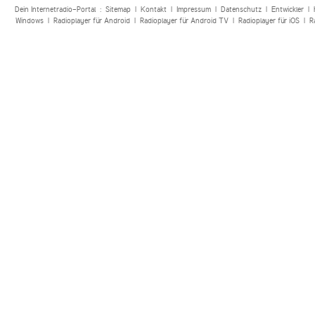
Dein Internetradio-Portal :
Sitemap
|
Kontakt
|
Impressum
|
Datenschutz
|
Entwickler
|
Windows
|
Radioplayer für Android
|
Radioplayer für Android TV
|
Radioplayer für iOS
|
R