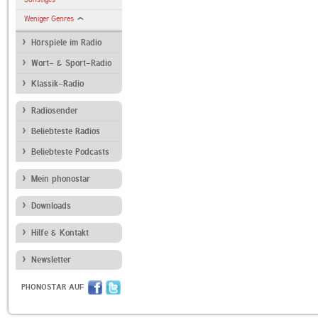
Weniger Genres
Hörspiele im Radio
Wort- & Sport-Radio
Klassik-Radio
Radiosender
Beliebteste Radios
Beliebteste Podcasts
Mein phonostar
Downloads
Hilfe & Kontakt
Newsletter
PHONOSTAR AUF