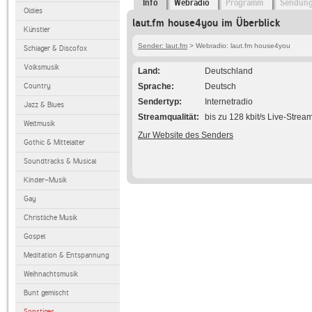
Info
Webradio
Programm
Sendun
Oldies
laut.fm house4you im Überblick
Künstler
Sender: laut.fm
> Webradio: laut.fm house4you
Schlager & Discofox
Volksmusik
Land
Deutschland
Country
Sprache
Deutsch
Sendertyp
Internetradio
Jazz & Blues
Streamqualität
bis zu 128 kbit/s Live-Strea
Weltmusik
Zur Website des Senders
Gothic & Mittelalter
Soundtracks & Musical
Kinder-Musik
Gay
Christliche Musik
Gospel
Meditation & Entspannung
Weihnachtsmusik
Bunt gemischt
Sonstiges